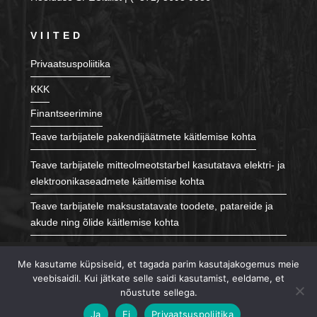
VIITED
Privaatsuspoliitika
KKK
Finantseerimine
Teave tarbijatele pakendijäätmete käitlemise kohta
Teave tarbijatele mitteolmeotstarbel kasutatava elektri- ja
elektroonikaseadmete käitlemise kohta
Teave tarbijatele maksustatavate toodete, patareide ja
akude ning õlide käitlemise kohta
JÄLGI MEID
Me kasutame küpsiseid, et tagada parim kasutajakogemus meie
veebisaidil. Kui jätkate selle saidi kasutamist, eeldame, et
nõustute sellega.
Ja
Ei
Privaatsuspoliitika