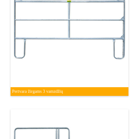
Pertvara žirgams 3 vamzdžių