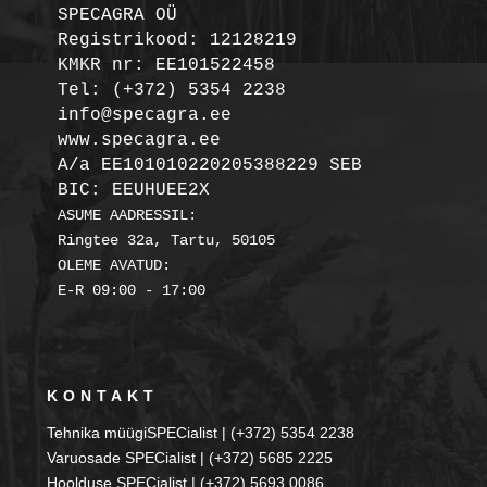
SPECAGRA OÜ
Registrikood: 12128219

KMKR nr: EE101522458
Tel: (+372) 5354 2238

info@specagra.ee

A/a EE101010220205388229 SEB

BIC: EEUHUEE2X
ASUME AADRESSIL:

Ringtee 32a, Tartu, 50105

OLEME AVATUD:

KONTAKT
Tehnika müügiSPECialist | (+372) 5354 2238
Varuosade SPECialist | (+372) 5685 2225
Hoolduse SPECialist | (+372) 5693 0086