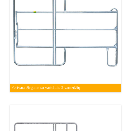
Pertvara žirgams su varteliais 3 vamzdžių