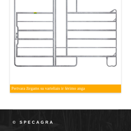
Pertvara žirgams su varteliais ir šėrimo anga
© SPECAGRA