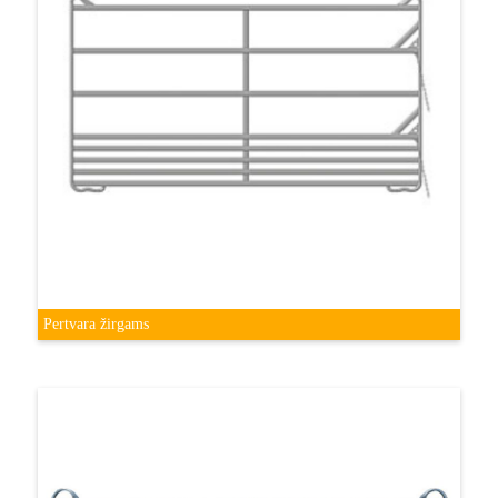
Pertvara žirgams