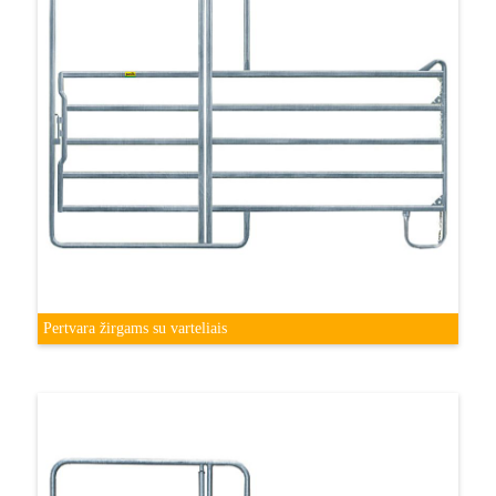
Pertvara žirgams su varteliais