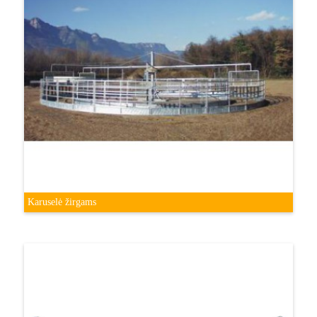
Karuselė žirgams