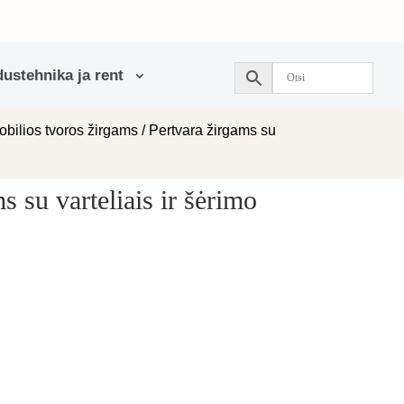
ustehnika ja rent
obilios tvoros žirgams
/ Pertvara žirgams su
s su varteliais ir šėrimo