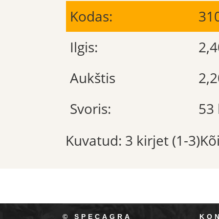
Kodas:
31
Ilgis:
2,
Aukštis
2,
Svoris:
53 
Kuvatud: 3 kirjet (1-3)K
© SPECAGRA
KO