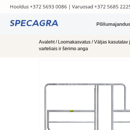
Hooldus
+372 5693 0086
| Varuosad
+372 5685 222
Põllumajandus
Avaleht
/
Loomakasvatus
/
Väljas kasutatav 
varteliais ir šėrimo anga