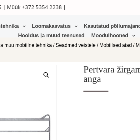
5
| Müük
+372 5354 2238
|
tehnika
Loomakasvatus
Kasutatud põllumajand
Hooldus ja muud teenused
Moodulhooned
ja muu mobiilne tehnika
/
Seadmed veistele
/
Mobiilsed aiad
/
M
Pertvara žirgam
anga