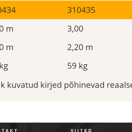
0434
310435
40 m
3,00
20 m
2,20 m
kg
59 kg
õik kuvatud kirjed põhinevad reaals
NTAKT
VIITED