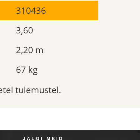
310436
3,60
2,20 m
67 kg
etel tulemustel.
JÄLGI MEID