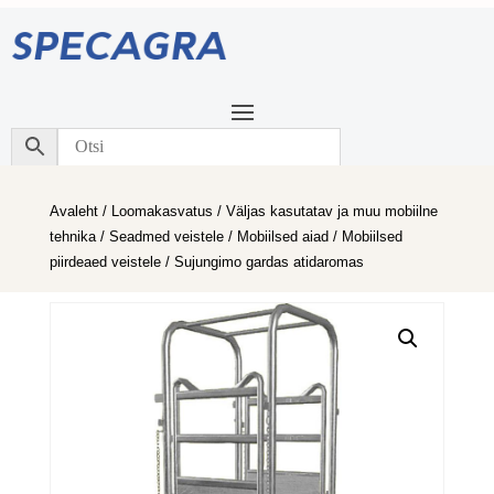
Avaleht
/
Loomakasvatus
/
Väljas kasutatav ja muu mobiilne
tehnika
/
Seadmed veistele
/
Mobiilsed aiad
/
Mobiilsed
piirdeaed veistele
/ Sujungimo gardas atidaromas