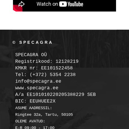
© SPECAGRA
SPECAGRA OÜ
Registrikood: 12128219

KMKR nr: EE101522458
Tel: (+372) 5354 2238

info@specagra.ee

A/a EE101010220205388229 SEB

BIC: EEUHUEE2X
ASUME AADRESSIL:

Ringtee 32a, Tartu, 50105

OLEME AVATUD:
