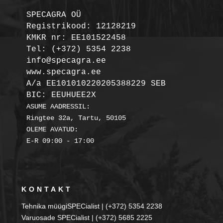
SPECAGRA OÜ
Registrikood: 12128219

KMKR nr: EE101522458
Tel: (+372) 5354 2238

info@specagra.ee

A/a EE101010220205388229 SEB

BIC: EEUHUEE2X
ASUME AADRESSIL:

Ringtee 32a, Tartu, 50105

OLEME AVATUD:

KONTAKT
Tehnika müügiSPECialist | (+372) 5354 2238
Varuosade SPECialist | (+372) 5685 2225