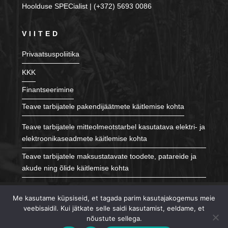
Hoolduse SPECialist | (+372) 5693 0086
VIITED
Privaatsuspoliitika
KKK
Finantseerimine
Teave tarbijatele pakendijäätmete käitlemise kohta
Teave tarbijatele mitteolmeotstarbel kasutatava elektri- ja
elektroonikaseadmete käitlemise kohta
Teave tarbijatele maksustatavate toodete, patareide ja
akude ning õlide käitlemise kohta
JÄLGI MEID
Me kasutame küpsiseid, et tagada parim kasutajakogemus meie
veebisaidil. Kui jätkate selle saidi kasutamist, eeldame, et
nõustute sellega.