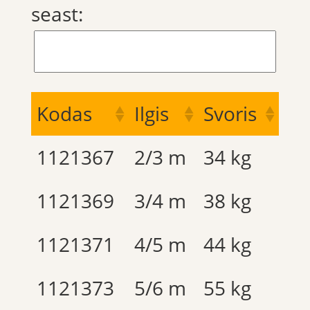
seast:
Kodas
Ilgis
Svoris
1121367
2/3 m
34 kg
1121369
3/4 m
38 kg
1121371
4/5 m
44 kg
1121373
5/6 m
55 kg