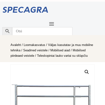
Avaleht
/
Loomakasvatus
/
Väljas kasutatav ja muu mobiilne
tehnika
/
Seadmed veistele
/
Mobiilsed aiad
/
Mobiilsed
piirdeaed veistele
/ Teleskopiniai lauko vartai su skląsčiu