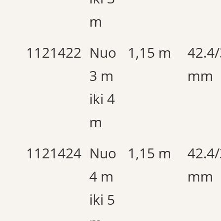
m
1121422
Nuo
1,15 m
42.4
3 m
mm
iki 4
m
1121424
Nuo
1,15 m
42.4
4 m
mm
iki 5