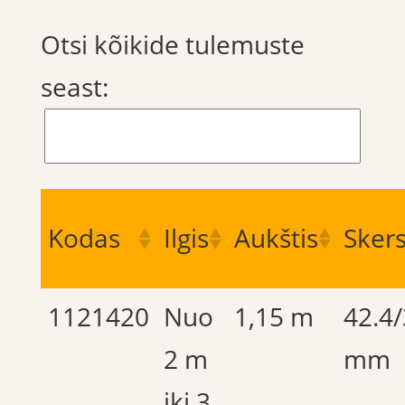
Otsi kõikide tulemuste
seast:
Kodas
Ilgis
Aukštis
Sker
1121420
Nuo
1,15 m
42.4
2 m
mm
iki 3