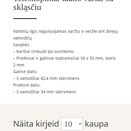
skląsčiu
Vartelių ilgis reguliuojamas varžtu ir veržle ant dviejų
vamzdžių
Savybės:
– Karštai cinkuoti po surinkimo
– Priekiniai ir galiniai statramsčiai 50 x 50 mm, storis
2 mm
Galinė dalis:
– 5 vamzdžiai 42,4 mm skersmens
Priekinė dalis:
– 5 vamzdžiai 34 mm skersmens
Näita kirjeid
kaupa