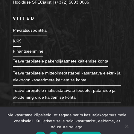
Hoolduse SPECialist | (+372) 5693 0086
VIITED
Privaatsuspoliitika
KKK
Finantseerimine
Teave tarbijatele pakendijäätmete käitlemise kohta
Teave tarbijatele mitteolmeotstarbel kasutatava elektri- ja
elektroonikaseadmete käitlemise kohta
Teave tarbijatele maksustatavate toodete, patareide ja
akude ning õlide käitlemise kohta
JÄLGI MEID
Me kasutame küpsiseid, et tagada parim kasutajakogemus meie
veebisaidil. Kui jätkate selle saidi kasutamist, eeldame, et
nõustute sellega.