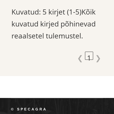
Kuvatud: 5 kirjet (1-5)Kõik
kuvatud kirjed põhinevad
reaalsetel tulemustel.
❮
1
❯
© SPECAGRA