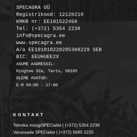
SPECAGRA OÜ
Registrikood: 12128219

KMKR nr: EE101522458
Tel: (+372) 5354 2238

info@specagra.ee

A/a EE101010220205388229 SEB

BIC: EEUHUEE2X
ASUME AADRESSIL:

Ringtee 32a, Tartu, 50105

OLEME AVATUD:

KONTAKT
Tehnika müügiSPECialist | (+372) 5354 2238
Varuosade SPECialist | (+372) 5685 2225