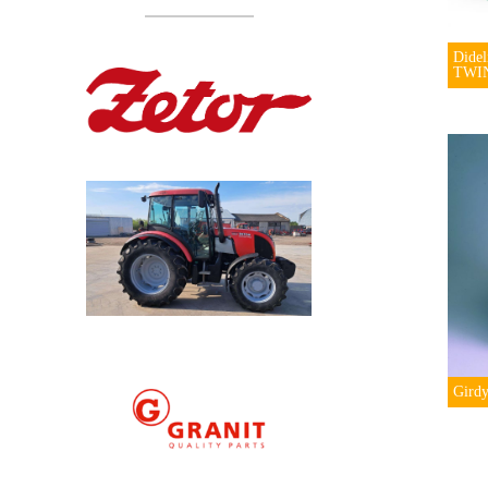
Didel
TWI
Gird