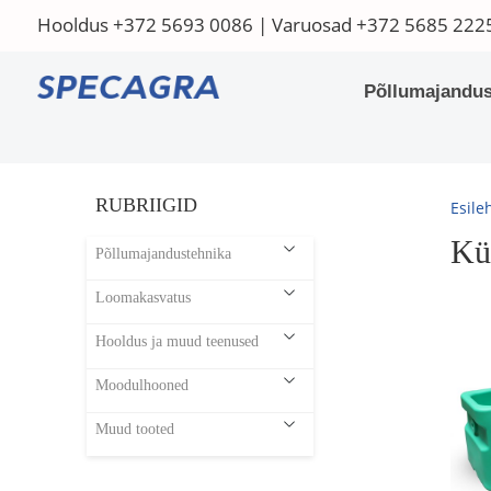
Hooldus
+372 5693 0086
| Varuosad
+372 5685 222
Põllumajandus
RUBRIIGID
Esile
Kü
Põllumajandustehnika
Loomakasvatus
Hooldus ja muud teenused
Moodulhooned
Muud tooted