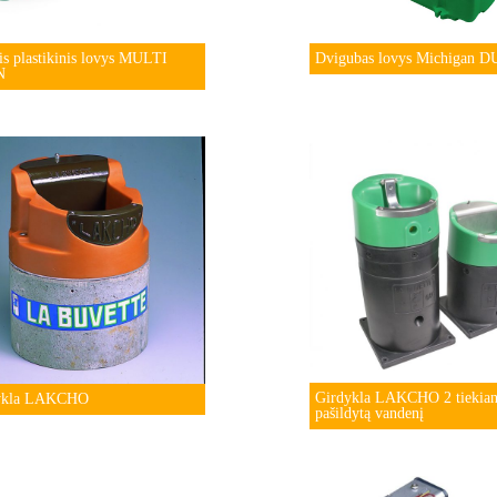
is plastikinis lovys MULTI
Dvigubas lovys Michigan 
N
Girdykla LAKCHO 2 tiekian
ykla LAKCHO
pašildytą vandenį