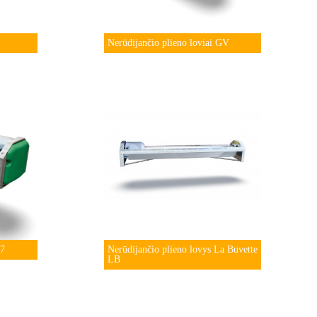
Nerūdijančio plieno loviai GV
57
Nerūdijančio plieno lovys La Buvette
LB