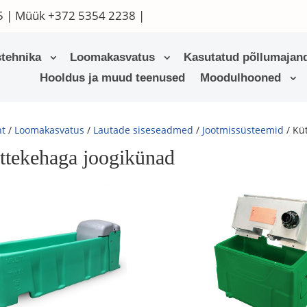
5
| Müük
+372 5354 2238
|
tehnika
Loomakasvatus
Kasutatud põllumajand
Hooldus ja muud teenused
Moodulhooned
ht
/
Loomakasvatus
/
Lautade siseseadmed
/
Jootmissüsteemid
/ Kü
ttekehaga joogikünad