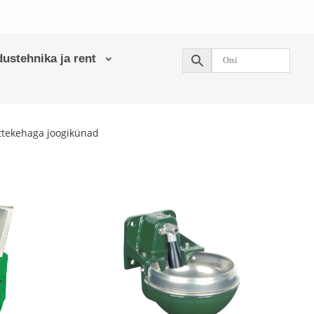
ustehnika ja rent
ttekehaga joogikünad