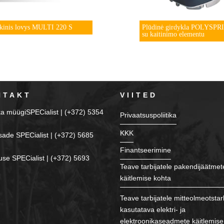
ikinis lovys MULTI 220 S
Plūdinė girdykla POLYSPR
su kaitinimo elementu
NTAKT
VIITED
ka müügiSPECialist | (+372) 5354
Privaatsuspoliitika
KKK
sade SPECialist | (+372) 5685
Finantseerimine
se SPECialist | (+372) 5693
Teave tarbijatele pakendijäätmet
käitlemise kohta
Teave tarbijatele mitteolmeotstar
kasutatava elektri- ja
elektroonikaseadmete käitlemise