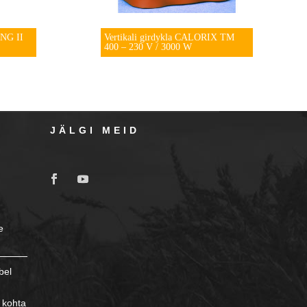
ING II
Vertikali girdykla CALORIX TM
400 – 230 V / 3000 W
JÄLGI MEID
e
bel
 kohta