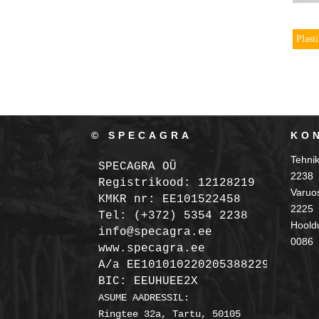
Plast
© SPECAGRA
KO
Tehni
SPECAGRA OÜ
2238
Registrikood: 12128219

Varuo
KMKR nr: EE101522458
2225
Tel: (+372) 5354 2238

Hooldu
info@specagra.ee

0086
A/a EE101010220205388229 SEB

BIC: EEUHUEE2X
ASUME AADRESSIL:

Ringtee 32a, Tartu, 50105
