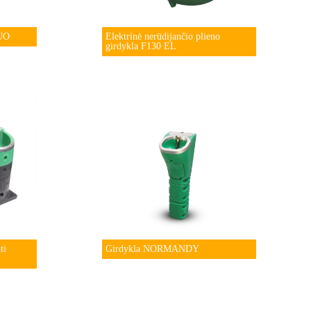
DUO
Elektrinė nerūdijančio plieno
girdykla F130 EL
ti
Girdykla NORMANDY