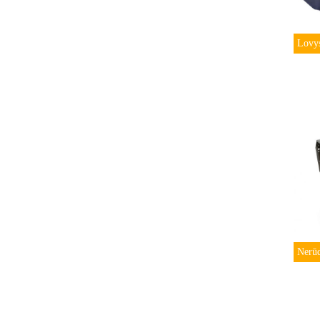
Lov
Nerūd