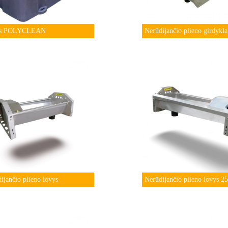
ys POLYCLEAN
Nerūdijančio plieno girdykla
ijančio plieno lovys
Nerūdijančio plieno lovys 2