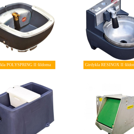
ykla POLYSPRING II šildoma
Girdykla RESINOX II šildo