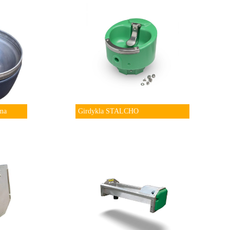
ma
Girdykla STALCHO