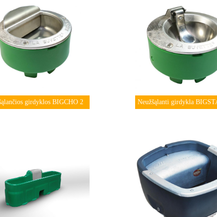
šąlančios girdyklos BIGCHO 2
Neužšąlanti girdykla BIGST