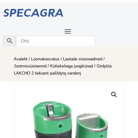
Avaleht
/
Loomakasvatus
/
Lautade siseseadmed
/
Jootmissüsteemid
/
Küttekehaga joogikünad
/ Girdykla
LAKCHO 2 tiekianti pašildytą vandenį