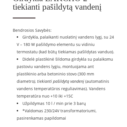
tiekianti pašildytą vandenį
Bendrosios Savybės:
Girdykla, palaikanti nuolatinį vandens lygį, su 24
V – 180 W pašildymo elementu su vidiniu
termostatu (kad būtų tiekiamas pašildytas vanduo).
Didelė plastikinė šildoma girdykla su palaikomu
pastoviu vandens lygiu, montuojama ant
plastikinio arba betoninio stovo (300 mm
diametro
), tiekianti pašildytą vandenį
(automatinis
vandens temperatūros reguliavimas). Vandens
temperatūra nuo +10 iki +15C
Užpildymas 10 l / min prie 3 barų
*Valdomas 230/24V transformatoriumi,
pasirenkamas papildomai