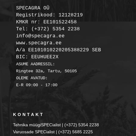
SPECAGRA OÜ
Registrikood: 12128219

KMKR nr: EE101522458
Tel: (+372) 5354 2238

info@specagra.ee

A/a EE101010220205388229 SEB

BIC: EEUHUEE2X
ASUME AADRESSIL:

Ringtee 32a, Tartu, 50105

OLEME AVATUD:

KONTAKT
Tehnika müügiSPECialist | (+372) 5354 2238
Varuosade SPECialist | (+372) 5685 2225