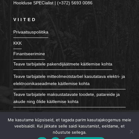
Hoolduse SPECialist | (+372) 5693 0086
VIITED
Privaatsuspoliitika
KKK
Finantseerimine
Teave tarbijatele pakendijäätmete käitlemise kohta
Teave tarbijatele mitteolmeotstarbel kasutatava elektri- ja
elektroonikaseadmete käitlemise kohta
Teave tarbijatele maksustatavate toodete, patareide ja
akude ning õlide käitlemise kohta
JÄLGI MEID
Me kasutame küpsiseid, et tagada parim kasutajakogemus meie
veebisaidil. Kui jätkate selle saidi kasutamist, eeldame, et
nõustute sellega.