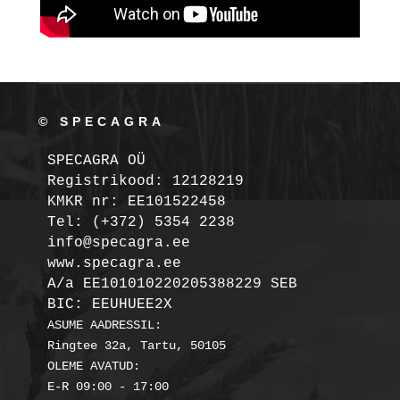
© SPECAGRA
SPECAGRA OÜ
Registrikood: 12128219

KMKR nr: EE101522458
Tel: (+372) 5354 2238

info@specagra.ee

A/a EE101010220205388229 SEB

BIC: EEUHUEE2X
ASUME AADRESSIL:

Ringtee 32a, Tartu, 50105

OLEME AVATUD:
