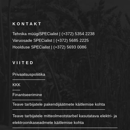
KONTAKT
Tehnika müügiSPECialist | (+372) 5354 2238
Varuosade SPECialist | (+372) 5685 2225
Hoolduse SPECialist | (+372) 5693 0086
VIITED
Privaatsuspoliitika
KKK
Finantseerimine
Teave tarbijatele pakendijäätmete käitlemise kohta
Teave tarbijatele mitteolmeotstarbel kasutatava elektri- ja
elektroonikaseadmete käitlemise kohta