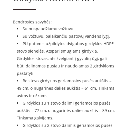
Bendrosios savybės:
Su nuspaudžiamu vožtuvu.
Su vožtuvu, palaikančiu pastovų vandens lygį.
PU putomis užpildytos dvigubos girdyklos HDPE
stovo sienelės. Atspari smūgiams girdykla.
Girdyklos stovas, atsižvelgiant į gyvulių ūgį, gali
būti dalinamas pusiau ir naudojamas 2 girdykloms
pastatyti.
Be stovo girdyklos geriamosios pusės aukštis –
49 cm, o nugarinės dalies aukštis – 61 cm. Tinkama
avims ir ožkoms.
Girdyklos su 1 stovo dalimi geriamosios pusės
aukštis – 77 cm, o nugarinės dalies aukštis – 89 cm.
Tinkama galvijams.
Girdyklos su 2 stovo dalimis geriamosios pusės