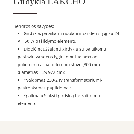
Girdykla LAKCHO
Bendrosios savybės:
Girdykla, palaikanti nuolatinį vandens lygį su 24
V – 50 W pašildymo elementu;
Didelė neužšąlanti girdykla su palaikomu
pastoviu vandens lygiu, montuojama ant
polietileno arba betoninio stovo (300 mm
diametras – 29,972 cm);
*Valdomas 230/24V transformatoriumi-
pasirenkamas papildomai;
*galima užsakyti girdyklą be kaitinimo
elemento.