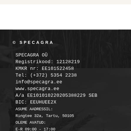
© SPECAGRA
SPECAGRA OÜ
Registrikood: 12128219

KMKR nr: EE101522458
Tel: (+372) 5354 2238

info@specagra.ee

A/a EE101010220205388229 SEB

BIC: EEUHUEE2X
ASUME AADRESSIL:

Ringtee 32a, Tartu, 50105

OLEME AVATUD:
