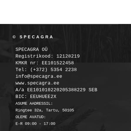
© SPECAGRA
SPECAGRA OÜ
Registrikood: 12128219

KMKR nr: EE101522458
Tel: (+372) 5354 2238

info@specagra.ee

A/a EE101010220205388229 SEB

BIC: EEUHUEE2X
ASUME AADRESSIL:

Ringtee 32a, Tartu, 50105

OLEME AVATUD:
