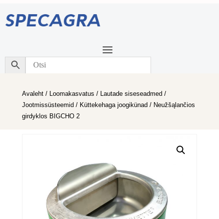
Avaleht
/
Loomakasvatus
/
Lautade siseseadmed
/
Jootmissüsteemid
/
Küttekehaga joogikünad
/ Neužšąlančios
girdyklos BIGCHO 2