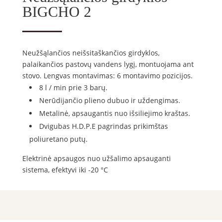
BIGCHO 2
Neužšąlančios neišsitaškančios girdyklos,
palaikančios pastovų vandens lygį, montuojama ant
stovo. Lengvas montavimas: 6 montavimo pozicijos.
8 l / min prie 3 barų.
Nerūdijančio plieno dubuo ir uždengimas.
Metalinė, apsaugantis nuo išsiliejimo kraštas.
Dvigubas H.D.P.E pagrindas prikimštas
poliuretano putų.
Elektrinė apsaugos nuo užšalimo apsauganti
sistema, efektyvi iki -20 °C