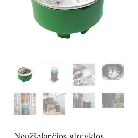
Neužšąlančios girdyklos