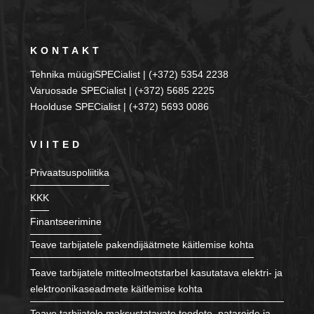
KONTAKT
Tehnika müügiSPECialist | (+372) 5354 2238
Varuosade SPECialist | (+372) 5685 2225
Hoolduse SPECialist | (+372) 5693 0086
VIITED
Privaatsuspoliitika
KKK
Finantseerimine
Teave tarbijatele pakendijäätmete käitlemise kohta
Teave tarbijatele mitteolmeotstarbel kasutatava elektri- ja
elektroonikaseadmete käitlemise kohta
Teave tarbijatele maksustatavate toodete, patareide ja