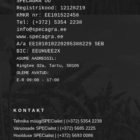
SPECAGRA OÜ
Registrikood: 12128219

KMKR nr: EE101522458
Tel: (+372) 5354 2238

info@specagra.ee

A/a EE101010220205388229 SEB

BIC: EEUHUEE2X
ASUME AADRESSIL:

Ringtee 32a, Tartu, 50105

OLEME AVATUD:

KONTAKT
Tehnika müügiSPECialist | (+372) 5354 2238
Varuosade SPECialist | (+372) 5685 2225
Hoolduse SPECialist | (+372) 5693 0086