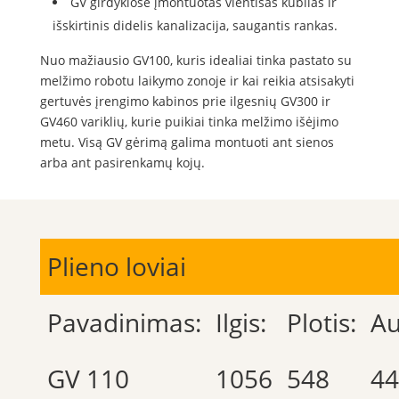
GV girdyklose įmontuotas vientisas kubilas ir
išskirtinis didelis kanalizacija, saugantis rankas.
Nuo mažiausio GV100, kuris idealiai tinka pastato su
melžimo robotu laikymo zonoje ir kai reikia atsisakyti
gertuvės įrengimo kabinos prie ilgesnių GV300 ir
GV460 variklių, kurie puikiai tinka melžimo išėjimo
metu. Visą GV gėrimą galima montuoti ant sienos
arba ant pasirenkamų kojų.
Plieno loviai
Pavadinimas:
Ilgis:
Plotis:
Au
GV 110
1056
548
44