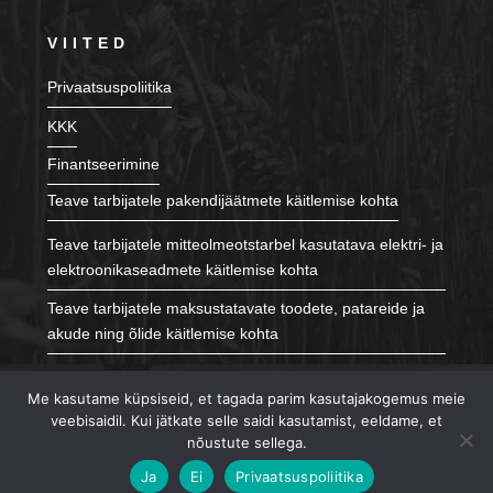
VIITED
Privaatsuspoliitika
KKK
Finantseerimine
Teave tarbijatele pakendijäätmete käitlemise kohta
Teave tarbijatele mitteolmeotstarbel kasutatava elektri- ja
elektroonikaseadmete käitlemise kohta
Teave tarbijatele maksustatavate toodete, patareide ja
akude ning õlide käitlemise kohta
JÄLGI MEID
Me kasutame küpsiseid, et tagada parim kasutajakogemus meie
veebisaidil. Kui jätkate selle saidi kasutamist, eeldame, et
nõustute sellega.
Ja
Ei
Privaatsuspoliitika