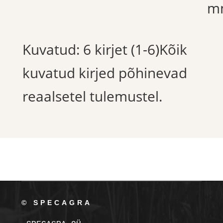
m
Kuvatud: 6 kirjet (1-6)Kõik
kuvatud kirjed põhinevad
reaalsetel tulemustel.
© SPECAGRA