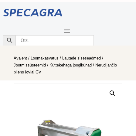
Avaleht
/
Loomakasvatus
/
Lautade siseseadmed
/
Jootmissüsteemid
/
Küttekehaga joogikünad
/ Nerūdijančio
plieno loviai GV