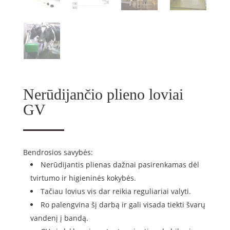
Nerūdijančio plieno loviai
GV
Bendrosios savybės:
Nerūdijantis plienas dažnai pasirenkamas dėl
tvirtumo ir higieninės kokybės.
Tačiau lovius vis dar reikia reguliariai valyti.
Ro palengvina šį darbą ir gali visada tiekti švarų
vandenį į bandą.