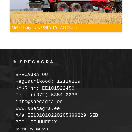
Mėšlo kratytuvas UNIA TYTAN 30/36
© SPECAGRA
SPECAGRA OÜ
Registrikood: 12128219

KMKR nr: EE101522458
Tel: (+372) 5354 2238

info@specagra.ee

A/a EE101010220205388229 SEB

BIC: EEUHUEE2X
ASUME AADRESSIL:
