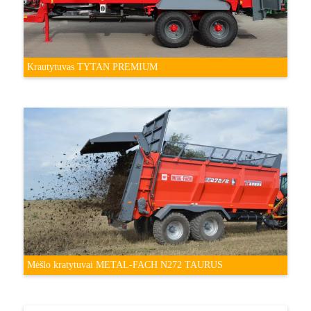
Krautytuvas TYTAN PREMIUM
Mėšlo kratytuvai METAL-FACH N272 TAURUS