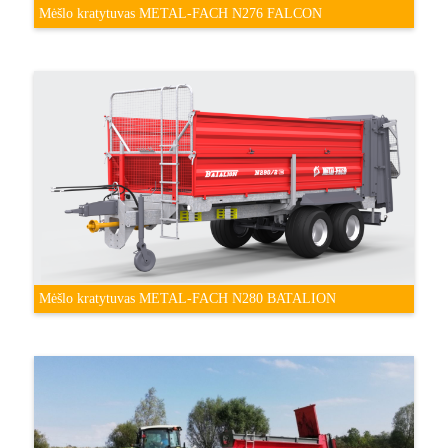
Mėšlo kratytuvas METAL-FACH N276 FALCON
Mėšlo kratytuvas METAL-FACH N280 BATALION