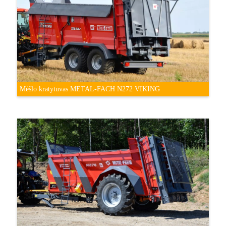
Mėšlo kratytuvas METAL-FACH N272 VIKING