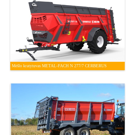
Mėšlo kratytuvas METAL-FACH N 277/7 CERBERUS