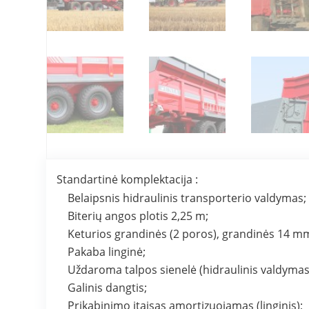
Standartinė komplektacija :
Belaipsnis hidraulinis transporterio valdymas;
Biterių angos plotis 2,25 m;
Keturios grandinės (2 poros), grandinės 14 m
Pakaba linginė;
Uždaroma talpos sienelė (hidraulinis valdymas
Galinis dangtis;
Prikabinimo įtaisas amortizuojamas (linginis);