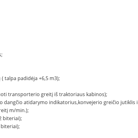
s;
ų ( talpa padidėja +6,5 m3);
oti transporterio greitį iš traktoriaus kabinos);
 dangčio atidarymo indikatorius,konvejerio greičio jutiklis i
eitį m/min.);
 biteriai);
biteriai);