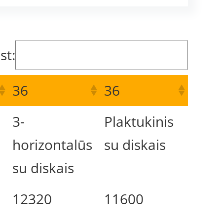
st:
36
36
3-
Plaktukinis
horizontalūs
su diskais
su diskais
12320
11600