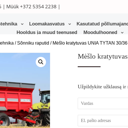
5
| Müük
+372 5354 2238
|
tehnika
Loomakasvatus
Kasutatud põllumajand
Hooldus ja muud teenused
Moodulhooned
tehnika
/
Sõnniku raputid
/ Mėšlo kratytuvas UNIA TYTAN 30/36
Mėšlo kratytuv
Užpildykite užklausą ir