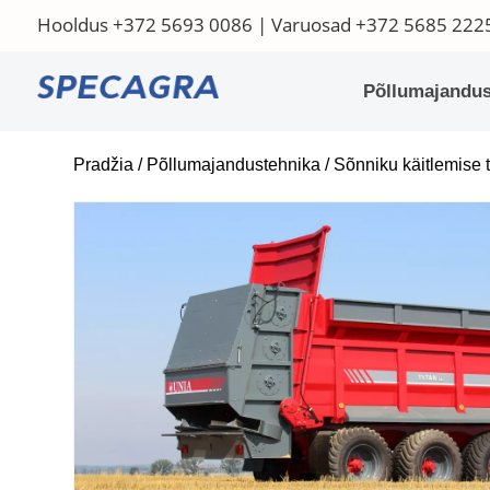
Hooldus
+372 5693 0086
| Varuosad
+372 5685 222
Põllumajandus
Pradžia
/
Põllumajandustehnika
/
Sõnniku käitlemise 