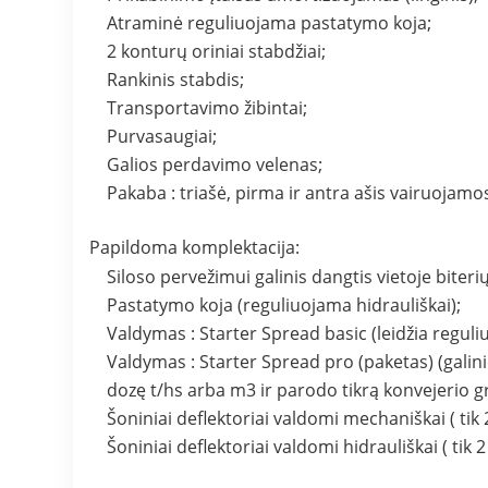
Atraminė reguliuojama pastatymo koja;
2 konturų oriniai stabdžiai;
Rankinis stabdis;
Transportavimo žibintai;
Purvasaugiai;
Galios perdavimo velenas;
Pakaba : triašė, pirma ir antra ašis vairuojamo
Papildoma komplektacija:
Siloso pervežimui galinis dangtis vietoje biteri
Pastatymo koja (reguliuojama hidrauliškai);
Valdymas : Starter Spread basic (leidžia reguliu
Valdymas : Starter Spread pro (paketas) (galinio
dozę t/hs arba m3 ir parodo tikrą konvejerio gr
Šoniniai deflektoriai valdomi mechaniškai ( tik 2
Šoniniai deflektoriai valdomi hidrauliškai ( tik 2 