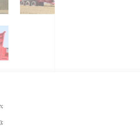
m;
);