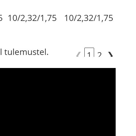
5
10/2,32/1,75
10/2,32/1,75
l tulemustel.
❮
1
2
❯