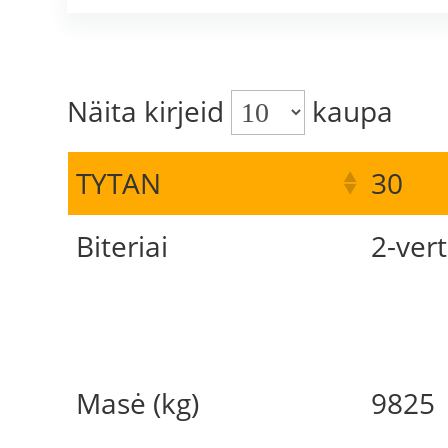
Näita kirjeid
kaupa
TYTAN
30
Biteriai
2-vert
Masė (kg)
9825