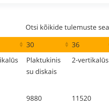
Otsi kõikide tulemuste sea
30
36
ikalūs
Plaktukinis
2-vertikalūs
su diskais
9880
11520