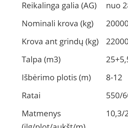
Reikalinga galia (AG)
nuo 2
Nominali krova (kg)
2000
Krova ant grindų (kg)
2200
Talpa (m3)
25+5,
Išbėrimo plotis (m)
8-12
Ratai
550/6
Matmenys
10,3/
(ilg/plot/aukšt/m)