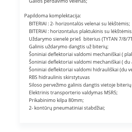
Galios perdavimo velenas;
Papildoma komplektacija:
BITERIAI : 2- horizontalūs velenai su lėkštėmis;
BITERIAI : horizontalus plaktukinis su lėkštėmis
Uždarymo sienelė prieš biterius (TYTAN 7/8/
Galinis uždarymo dangtis už biterių;
Šoniniai deflektoriai valdomi mechaniškai ( plak
Šoniniai deflektoriai valdomi mechaniškai ( du
Šoniniai deflektoriai valdomi hidrauliškai (du
RBS hidraulinis skirstytuvas
Siloso pervežimo galinis dangtis vietoje biter
Elektrinis transporterio valdymas MSR5;
Prikabinimo kilpa 80mm;
2- kontūrų pneumatiniai stabdžiai;