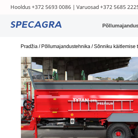
Hooldus
+372 5693 0086
| Varuosad
+372 5685 222
Põllumajandus
Pradžia
/
Põllumajandustehnika
/
Sõnniku käitlemise 