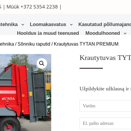
5
| Müük
+372 5354 2238
|
tehnika
Loomakasvatus
Kasutatud põllumajand
Hooldus ja muud teenused
Moodulhooned
tehnika
/
Sõnniku raputid
/ Krautytuvas TYTAN PREMIUM
Krautytuvas T
Užpildykite užklausą ir