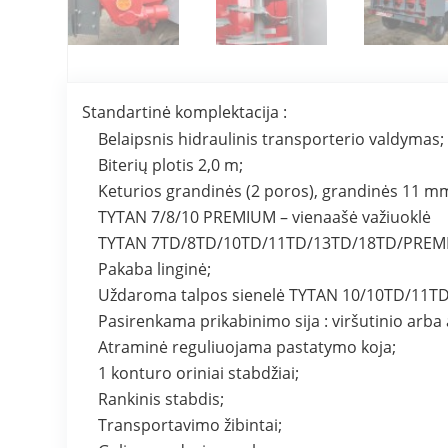
Standartinė komplektacija :
Belaipsnis hidraulinis transporterio valdymas;
Biterių plotis 2,0 m;
Keturios grandinės (2 poros), grandinės 11 m
TYTAN 7/8/10 PREMIUM – vienaašė važiuoklė
TYTAN 7TD/8TD/10TD/11TD/13TD/18TD/PREMI
Pakaba linginė;
Uždaroma talpos sienelė TYTAN 10/10TD/11TD
Pasirenkama prikabinimo sija : viršutinio ar
Atraminė reguliuojama pastatymo koja;
1 konturo oriniai stabdžiai;
Rankinis stabdis;
Transportavimo žibintai;