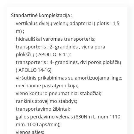
Standartinė komplektacija :
vertikalūs dviejų velenų adapteriai ( plotis : 1,5
m) ;
hidrauliškai varomas transporteris;
transporteris : 2- grandinės , viena pora
plokščių ( APOLLO 6-11);
transporteris : 4- grandinės, dvi poros plokščių
( APOLLO 14-16);
viršutinis prikabinimas su amortizuojama linge;
mechaninė pastatymo koja;
vieno kontūro pneumatiniai stabdžiai;
rankinis stovėjimo stabdys;
transportavimo žibintai;
galios perdavimo velenas (830Nm L. nom 1110
mm. 1000 aps/min);
vienos ašies;