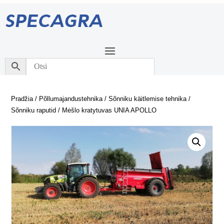
Pradžia
/
Põllumajandustehnika
/
Sõnniku käitlemise tehnika
/
Sõnniku raputid
/ Mėšlo kratytuvas UNIA APOLLO