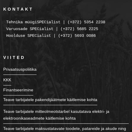
KONTAKT
Tehnika müügiSPECialist | (+372) 5354 2238
Varuosade SPECialist | (+372) 5685 2225
Hoolduse SPECialist | (+372) 5693 0086
VIITED
Privaatsuspoliitika
KKK
Finantseerimine
Teave tarbijatele pakendijäätmete käitlemise kohta
Teave tarbijatele mitteolmeotstarbel kasutatava elektri- ja
elektroonikaseadmete käitlemise kohta
Teave tarbijatele maksustatavate toodete, patareide ja akude ning