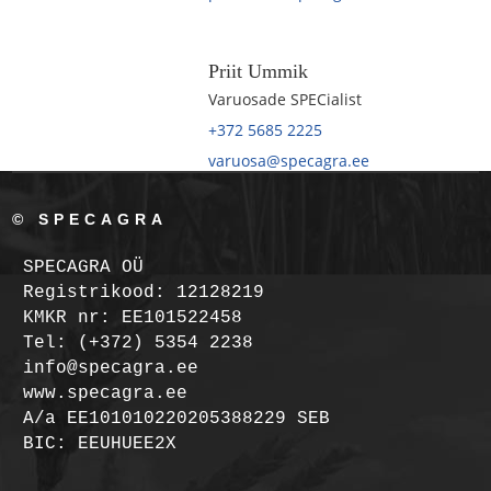
Priit Ummik
Varuosade SPECialist
+372 5685 2225
varuosa@specagra.ee
© SPECAGRA
SPECAGRA OÜ
Registrikood: 12128219
KMKR nr: EE101522458
Tel: (+372) 5354 2238
info@specagra.ee
www.specagra.ee
A/a EE101010220205388229 SEB
BIC: EEUHUEE2X