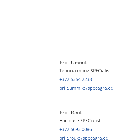
Priit Ummik
Tehnika müügiSPECialist
+372 5354 2238
priit.ummik@specagra.ee
Priit Rouk
Hoolduse SPECialist
+372 5693 0086
priit.rouk@specagra.ee