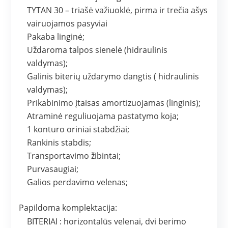
TYTAN 30 – triašė važiuoklė, pirma ir trečia ašys
vairuojamos pasyviai
Pakaba linginė;
Uždaroma talpos sienelė (hidraulinis
valdymas);
Galinis biterių uždarymo dangtis ( hidraulinis
valdymas);
Prikabinimo įtaisas amortizuojamas (linginis);
Atraminė reguliuojama pastatymo koja;
1 konturo oriniai stabdžiai;
Rankinis stabdis;
Transportavimo žibintai;
Purvasaugiai;
Galios perdavimo velenas;
Papildoma komplektacija:
BITERIAI : horizontalūs velenai, dvi berimo