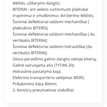
lėkštės, uždarymo dangtis;
BITERIAI : ant veleno sumontuoti plaktukai
trupinimui ir smulkinimui, dvi bėrimo lėkštės;
Šoniniai deflektoriai valdomi mechaniškai (
plaktukinis BITERIS);
Šoniniai deflektoriai valdomi mechaniškai ( du
vertikalūs BITERIAI);
Šoniniai deflektoriai valdomi hidrauliškai (du
vertikalūs BITERIAI);
Siloso pervežimo galinis dangtis vietoje biterių;
Galinė vairuojama ašis (TYTAN 20);
Hidraulinė pastatymo koja;
Elektrinis transporterio valdymas MSR5;
Prikabinimo kilpa 80mm;
2- kontūrų pneumatiniai stabdžiai;