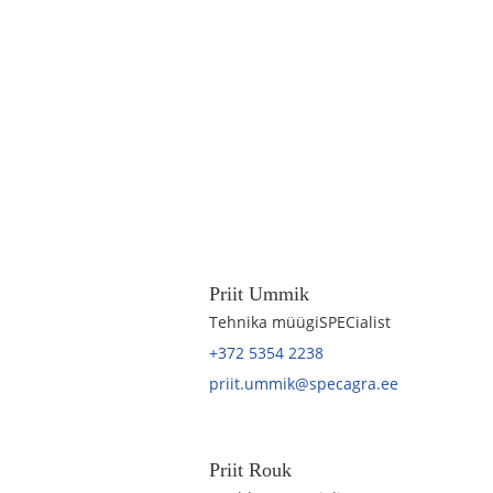
Priit Ummik
Tehnika müügiSPECialist
+372 5354 2238
priit.ummik@specagra.ee
Priit Rouk