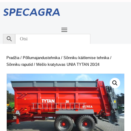
Pradžia
/
Põllumajandustehnika
/
Sõnniku käitlemise tehnika
/
Sõnniku raputid
/ Mėšlo kratytuvas UNIA TYTAN 20/24