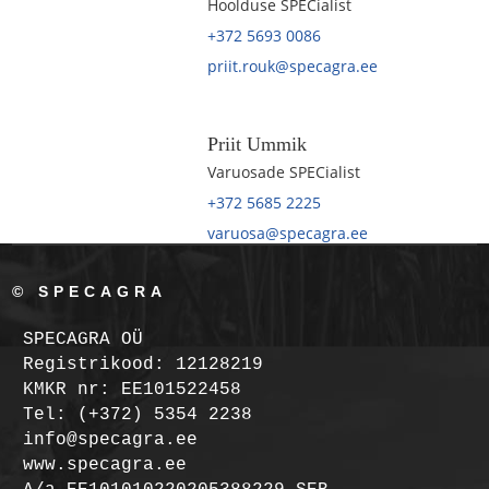
Hoolduse SPECialist
+372 5693 0086
priit.rouk@specagra.ee
Priit Ummik
Varuosade SPECialist
+372 5685 2225
varuosa@specagra.ee
© SPECAGRA
SPECAGRA OÜ
Registrikood: 12128219
KMKR nr: EE101522458
Tel: (+372) 5354 2238
info@specagra.ee
www.specagra.ee