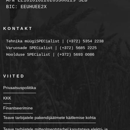
A/a EE101010220205388229 SEB
BIC: EEUHUEE2X
KONTAKT
Tehnika müügiSPECialist | (+372) 5354 2238
Varuosade SPECialist | (+372) 5685 2225
Hoolduse SPECialist | (+372) 5693 0086
VIITED
Privaatsuspoliitika
KKK
Finantseerimine
Teave tarbijatele pakendijäätmete käitlemise kohta
Teave tarbijatele mitteolmeotstarbel kasutatava elektri- ja