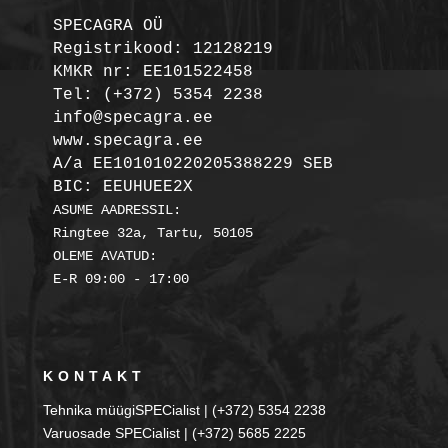
SPECAGRA OÜ
Registrikood: 12128219

KMKR nr: EE101522458
Tel: (+372) 5354 2238

info@specagra.ee

A/a EE101010220205388229 SEB

BIC: EEUHUEE2X
ASUME AADRESSIL:

Ringtee 32a, Tartu, 50105

OLEME AVATUD:

KONTAKT
Tehnika müügiSPECialist | (+372) 5354 2238
Varuosade SPECialist | (+372) 5685 2225