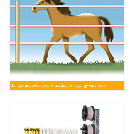
El. aptvarų tvėrimo rekomendacijos pagal gyvūnų rūšis