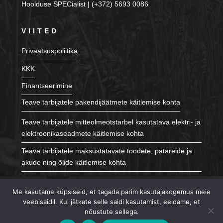
Hoolduse SPECialist | (+372) 5693 0086
VIITED
Privaatsuspoliitika
KKK
Finantseerimine
Teave tarbijatele pakendijäätmete käitlemise kohta
Teave tarbijatele mitteolmeotstarbel kasutatava elektri- ja
elektroonikaseadmete käitlemise kohta
Teave tarbijatele maksustatavate toodete, patareide ja
akude ning õlide käitlemise kohta
JÄLGI MEID
Me kasutame küpsiseid, et tagada parim kasutajakogemus meie
veebisaidil. Kui jätkate selle saidi kasutamist, eeldame, et
nõustute sellega.