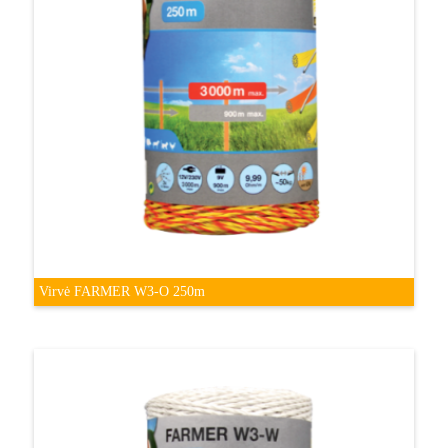
Virvė FARMER W3-O 250m