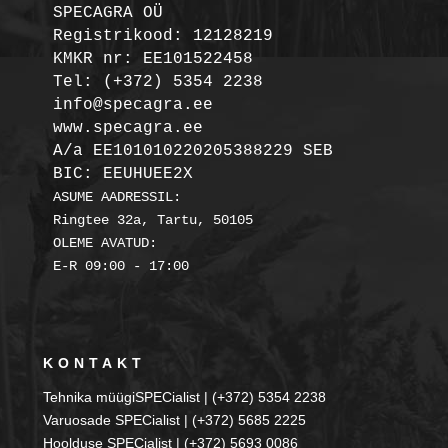
SPECAGRA OÜ
Registrikood: 12128219

KMKR nr: EE101522458
Tel: (+372) 5354 2238

info@specagra.ee

A/a EE101010220205388229 SEB

BIC: EEUHUEE2X
ASUME AADRESSIL:

Ringtee 32a, Tartu, 50105

OLEME AVATUD:

KONTAKT
Tehnika müügiSPECialist | (+372) 5354 2238
Varuosade SPECialist | (+372) 5685 2225
Hoolduse SPECialist | (+372) 5693 0086