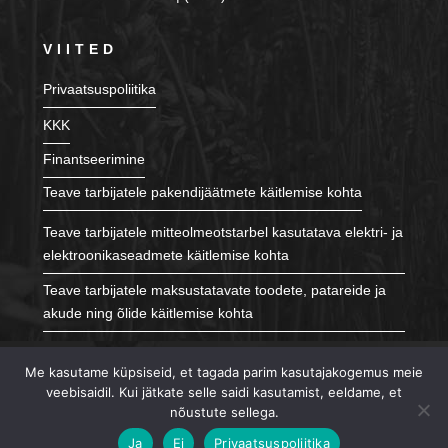
VIITED
Privaatsuspoliitika
KKK
Finantseerimine
Teave tarbijatele pakendijäätmete käitlemise kohta
Teave tarbijatele mitteolmeotstarbel kasutatava elektri- ja
elektroonikaseadmete käitlemise kohta
Teave tarbijatele maksustatavate toodete, patareide ja
akude ning õlide käitlemise kohta
JÄLGI MEID
Me kasutame küpsiseid, et tagada parim kasutajakogemus meie
veebisaidil. Kui jätkate selle saidi kasutamist, eeldame, et
nõustute sellega.
Ja
Ei
Privaatsuspoliitika