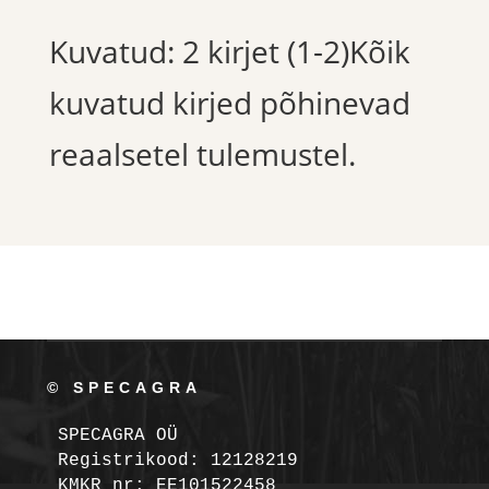
Kuvatud: 2 kirjet (1-2)Kõik
kuvatud kirjed põhinevad
reaalsetel tulemustel.
© SPECAGRA
SPECAGRA OÜ
Registrikood: 12128219

KMKR nr: EE101522458