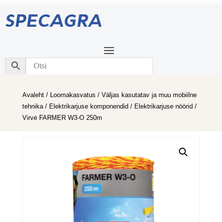
Avaleht
/
Loomakasvatus
/
Väljas kasutatav ja muu mobiilne
tehnika
/
Elektrikarjuse komponendid
/
Elektrikarjuse nöörid
/
Virvė FARMER W3-O 250m