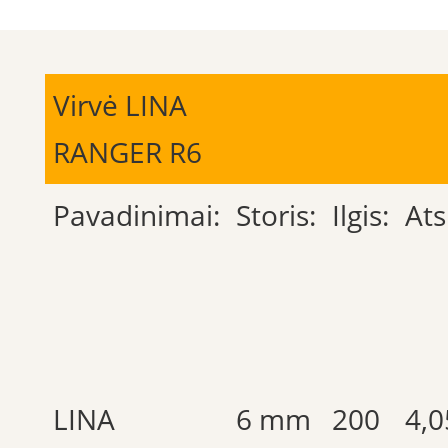
Virvė LINA
RANGER R6
Pavadinimai:
Storis:
Ilgis:
At
LINA
6 mm
200
4,0