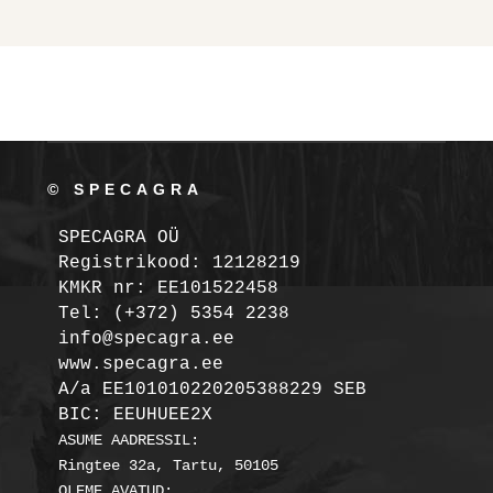
© SPECAGRA
SPECAGRA OÜ
Registrikood: 12128219

KMKR nr: EE101522458
Tel: (+372) 5354 2238

info@specagra.ee

A/a EE101010220205388229 SEB

BIC: EEUHUEE2X
ASUME AADRESSIL:

Ringtee 32a, Tartu, 50105

OLEME AVATUD:
