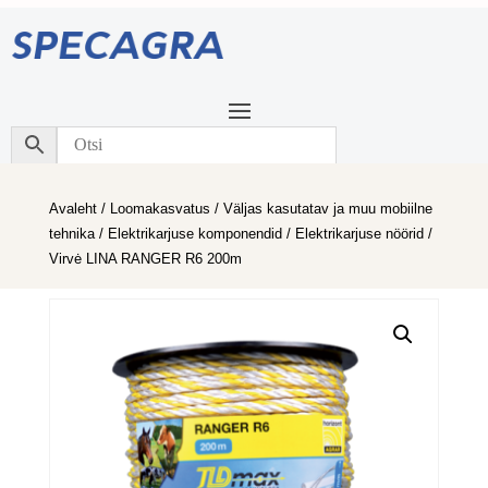
Avaleht
/
Loomakasvatus
/
Väljas kasutatav ja muu mobiilne
tehnika
/
Elektrikarjuse komponendid
/
Elektrikarjuse nöörid
/
Virvė LINA RANGER R6 200m