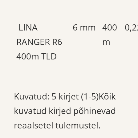
LINA
6 mm
400
0,2
RANGER R6
m
400m TLD
Kuvatud: 5 kirjet (1-5)Kõik
kuvatud kirjed põhinevad
reaalsetel tulemustel.