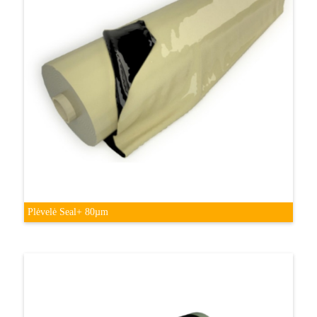
Plėvelė Seal+ 80µm