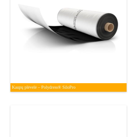
Kaupų plėvelė – Polydress® SiloPro