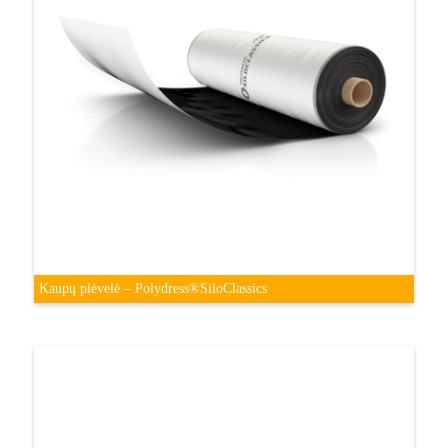
Kaupų plėvelė – Polydress®SiloClassics