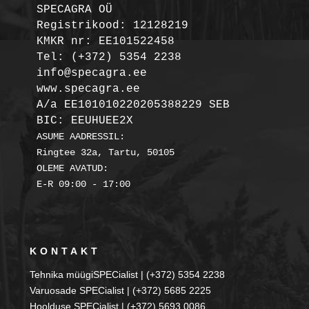
SPECAGRA OÜ
Registrikood: 12128219

KMKR nr: EE101522458
Tel: (+372) 5354 2238

info@specagra.ee

A/a EE101010220205388229 SEB

BIC: EEUHUEE2X
ASUME AADRESSIL:

Ringtee 32a, Tartu, 50105

OLEME AVATUD:

KONTAKT
Tehnika müügiSPECialist | (+372) 5354 2238
Varuosade SPECialist | (+372) 5685 2225
Hoolduse SPECialist | (+372) 5693 0086