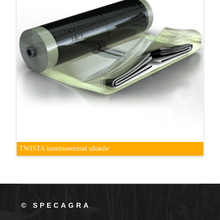
TWISTA kombineeritud silokile
© SPECAGRA