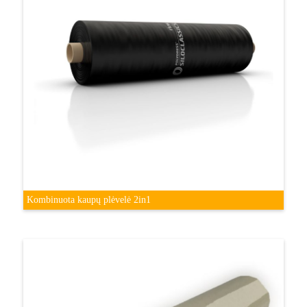
Kombinuota kaupų plėvelė 2in1