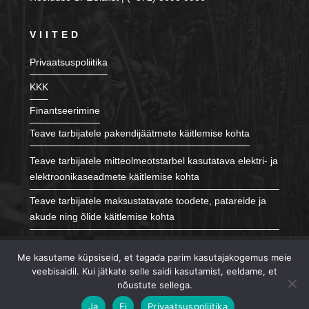
VIITED
Privaatsuspoliitika
KKK
Finantseerimine
Teave tarbijatele pakendijäätmete käitlemise kohta
Teave tarbijatele mitteolmeotstarbel kasutatava elektri- ja
elektroonikaseadmete käitlemise kohta
Teave tarbijatele maksustatavate toodete, patareide ja
akude ning õlide käitlemise kohta
JÄLGI MEID
Me kasutame küpsiseid, et tagada parim kasutajakogemus meie
veebisaidil. Kui jätkate selle saidi kasutamist, eeldame, et
nõustute sellega.
Ja
Ei
Privaatsuspoliitika