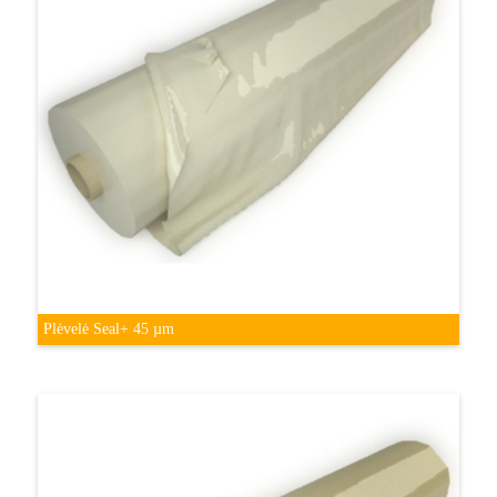
Plėvelė Seal+ 45 µm