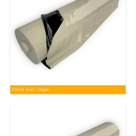
Plėvelė Seal+ 150µm