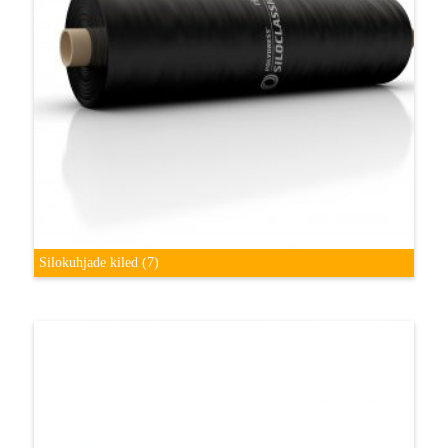
Silokuhjade kiled
(7)