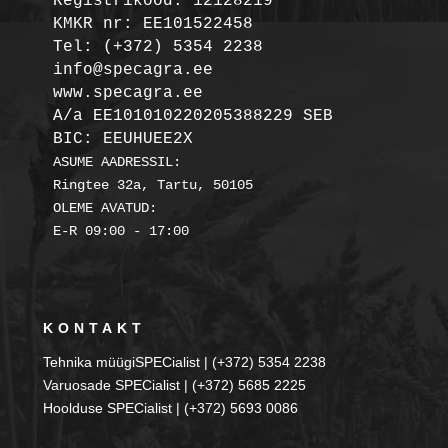
Registrikood: 12128219

KMKR nr: EE101522458
Tel: (+372) 5354 2238

info@specagra.ee

A/a EE101010220205388229 SEB

BIC: EEUHUEE2X
ASUME AADRESSIL:

Ringtee 32a, Tartu, 50105

OLEME AVATUD:

KONTAKT
Tehnika müügiSPECialist | (+372) 5354 2238
Varuosade SPECialist | (+372) 5685 2225
Hoolduse SPECialist | (+372) 5693 0086