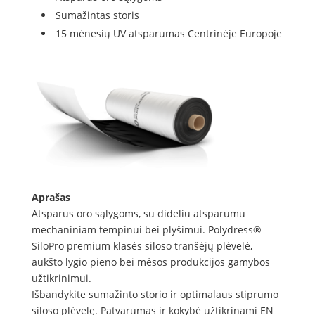
Sumažintas storis
15 mėnesių UV atsparumas Centrinėje Europoje
Aprašas
Atsparus oro sąlygoms, su dideliu atsparumu
mechaniniam tempinui bei plyšimui. Polydress®
SiloPro premium klasės siloso tranšėjų plėvelė,
aukšto lygio pieno bei mėsos produkcijos gamybos
užtikrinimui.
Išbandykite sumažinto storio ir optimalaus stiprumo
siloso plėvelę. Patvarumas ir kokybė užtikrinami EN