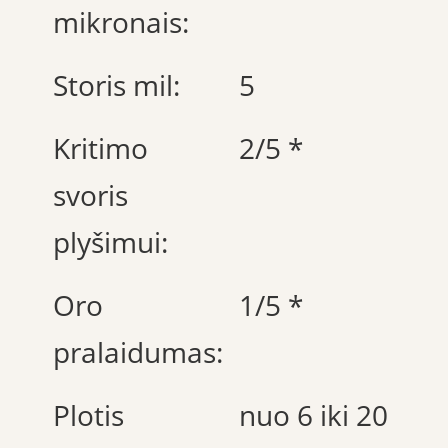
mikronais:
Storis mil:
5
Kritimo
2/5 *
svoris
plyšimui:
Oro
1/5 *
pralaidumas:
Plotis
nuo 6 iki 20