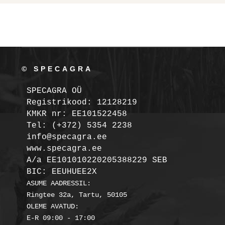
© SPECAGRA
SPECAGRA OÜ
Registrikood: 12128219

KMKR nr: EE101522458
Tel: (+372) 5354 2238

info@specagra.ee

A/a EE101010220205388229 SEB

BIC: EEUHUEE2X
ASUME AADRESSIL:

Ringtee 32a, Tartu, 50105

OLEME AVATUD:
