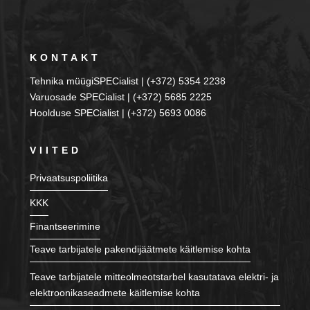
KONTAKT
Tehnika müügiSPECialist | (+372) 5354 2238
Varuosade SPECialist | (+372) 5685 2225
Hoolduse SPECialist | (+372) 5693 0086
VIITED
Privaatsuspoliitika
KKK
Finantseerimine
Teave tarbijatele pakendijäätmete käitlemise kohta
Teave tarbijatele mitteolmeotstarbel kasutatava elektri- ja
elektroonikaseadmete käitlemise kohta