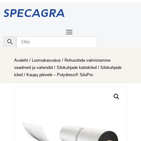
Avaleht
/
Loomakasvatus
/
Rohusööda valmistamise
seadmed ja vahendid
/
Silokuhjade kattekiled
/
Silokuhjade
kiled
/ Kaupų plėvelė – Polydress® SiloPro