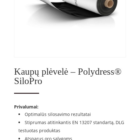
Kaupų plėvelė – Polydress®
SiloPro
Privalumai:
Optimalūs silosavimo rezultatai
Stiprumas atitinkantis EN 13207 standartą, DLG
testuotas produktas
Atsparus oro sąlygoms