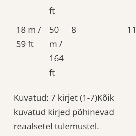
ft
18 m /
50
8
1
59 ft
m /
164
ft
Kuvatud: 7 kirjet (1-7)Kõik
kuvatud kirjed põhinevad
reaalsetel tulemustel.