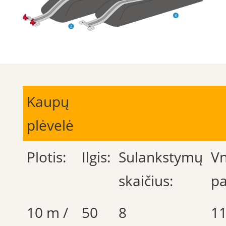
Kaupų
plėvelė
Plotis:
Ilgis:
Sulankstymų
Vn
skaičius:
pa
10 m /
50
8
1