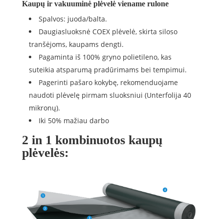
Kaupų ir vakuuminė plėvelė viename rulone
Spalvos: juoda/balta.
Daugiasluoksnė COEX plėvelė, skirta siloso
tranšėjoms, kaupams dengti.
Pagaminta iš 100% gryno polietileno, kas
suteikia atsparumą pradūrimams bei tempimui.
Pagerinti pašaro kokybę, rekomenduojame
naudoti plėvelę pirmam sluoksniui (Unterfolija 40
mikronų).
Iki 50% mažiau darbo
2 in 1 kombinuotos kaupų
plėvelės: