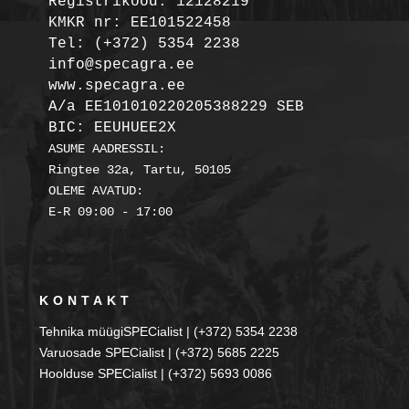
Registrikood: 12128219

KMKR nr: EE101522458
Tel: (+372) 5354 2238

info@specagra.ee

A/a EE101010220205388229 SEB

BIC: EEUHUEE2X
ASUME AADRESSIL:

Ringtee 32a, Tartu, 50105

OLEME AVATUD:

KONTAKT
Tehnika müügiSPECialist | (+372) 5354 2238
Varuosade SPECialist | (+372) 5685 2225
Hoolduse SPECialist | (+372) 5693 0086