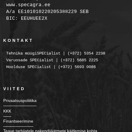
www.specagra.ee
A/a EE101010220205388229 SEB
BIC: EEUHUEE2X
KONTAKT
Tehnika müügiSPECialist | (+372) 5354 2238
Varuosade SPECialist | (+372) 5685 2225
Hoolduse SPECialist | (+372) 5693 0086
VIITED
Privaatsuspoliitika
KKK
Finantseerimine
Teave tarbijatele pakendijäätmete käitlemise kohta