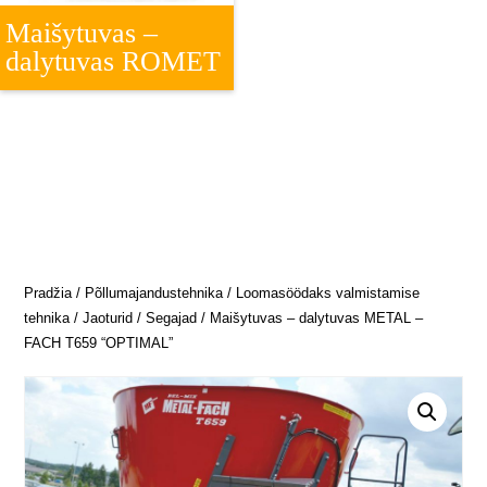
Maišytuvas –
dalytuvas ROMET
Pradžia
/
Põllumajandustehnika
/
Loomasöödaks valmistamise
tehnika
/
Jaoturid / Segajad
/ Maišytuvas – dalytuvas METAL –
FACH T659 “OPTIMAL”