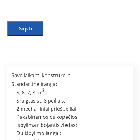
Siųsti
Save laikanti konstrukcija
Standartinė įranga:
3
5, 6, 7, 8 m
;
Sraigtas su 8 peiliais;
2 mechaniniai priešpeiliai;
Pakabinamosios kopėčios;
Išpylimą ribojantis žiedas;
Du išpylimo langai;