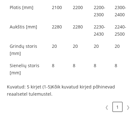
Plotis [mm]
2100
2200
2200-
2300-
2300
2400
Aukštis [mm]
2280
2280
2230-
2240-
2430
2500
Grindų storis
20
20
20
20
[mm]
Sienelių storis
8
8
8
8
[mm]
Kuvatud: 5 kirjet (1-5)Kõik kuvatud kirjed põhinevad
reaalsetel tulemustel.
❮
1
❯