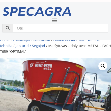
Home
/
Põllumajandustehnika
/
Loomasöödaks valmistamise
tehnika
/
Jaoturid / Segajad
/ Maišytuvas – dalytuvas METAL – FACH
T659 “OPTIMAL”