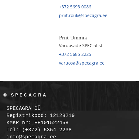
+372 5693 0086
priit.rouk@specagra.ee
Priit Ummik
Varuosade SPECialist
+372 5685 2225
varuosa@specagra.ee
© SPECAGRA
SPECAGRA OÜ
Registrikood: 12128219
KMKR nr: EE101522458
Tel: (+372) 5354 2238
info@specagra.ee