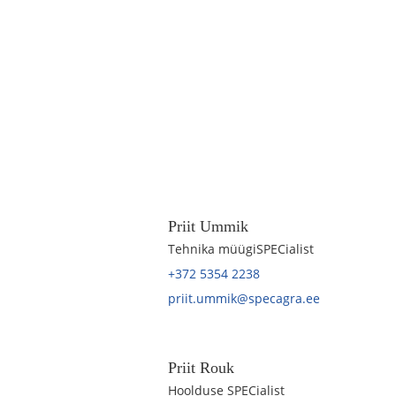
Priit Ummik
Tehnika müügiSPECialist
+372 5354 2238
priit.ummik@specagra.ee
Priit Rouk
Hoolduse SPECialist