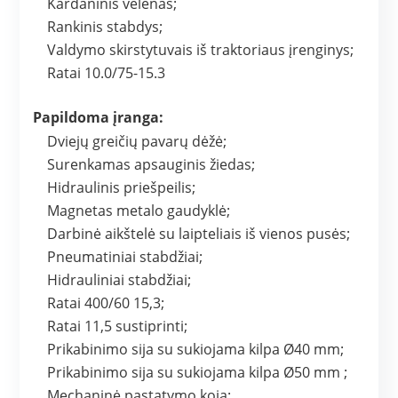
Kardaninis velenas;
Rankinis stabdys;
Valdymo skirstytuvais iš traktoriaus įrenginys;
Ratai 10.0/75-15.3
Papildoma įranga:
Dviejų greičių pavarų dėžė;
Surenkamas apsauginis žiedas;
Hidraulinis priešpeilis;
Magnetas metalo gaudyklė;
Darbinė aikštelė su laipteliais iš vienos pusės;
Pneumatiniai stabdžiai;
Hidrauliniai stabdžiai;
Ratai 400/60 15,3;
Ratai 11,5 sustiprinti;
Prikabinimo sija su sukiojama kilpa Ø40 mm;
Prikabinimo sija su sukiojama kilpa Ø50 mm ;
Mechaninė pastatymo koja;