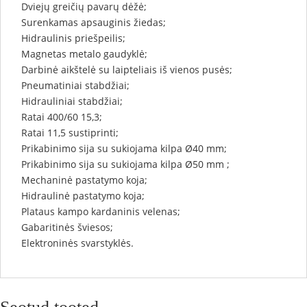
Dviejų greičių pavarų dėžė;
Surenkamas apsauginis žiedas;
Hidraulinis priešpeilis;
Magnetas metalo gaudyklė;
Darbinė aikštelė su laipteliais iš vienos pusės;
Pneumatiniai stabdžiai;
Hidrauliniai stabdžiai;
Ratai 400/60 15,3;
Ratai 11,5 sustiprinti;
Prikabinimo sija su sukiojama kilpa Ø40 mm;
Prikabinimo sija su sukiojama kilpa Ø50 mm ;
Mechaninė pastatymo koja;
Hidraulinė pastatymo koja;
Plataus kampo kardaninis velenas;
Gabaritinės šviesos;
Elektroninės svarstyklės.