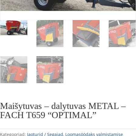
Maišytuvas – dalytuvas METAL –
FACH T659 “OPTIMAL”
Kategooriad:
Jaoturid / Segajad
,
Loomasöödaks valmistamise