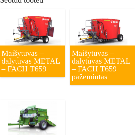
Seotud tooted
Maišytuvas –
Maišytuvas –
dalytuvas METAL
dalytuvas METAL
– FACH T659
– FACH T659
pažemintas