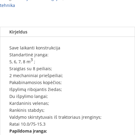
tehnika
Kirjeldus
Save laikanti konstrukcija
Standartinė įranga:
3
5, 6, 7, 8 m
;
Sraigtas su 8 peiliais;
2 mechaniniai priešpeiliai;
Pakabinamosios kopėčios;
Išpylimą ribojantis žiedas;
Du išpylimo langai;
Kardaninis velenas;
Rankinis stabdys;
Valdymo skirstytuvais iš traktoriaus įrenginys;
Ratai 10.0/75-15.3
Papildoma įranga: