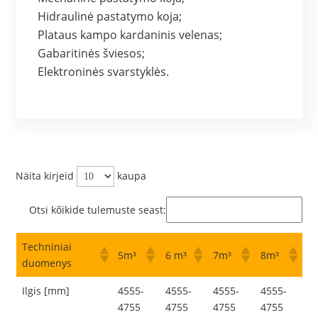
Hidraulinė pastatymo koja;
Plataus kampo kardaninis velenas;
Gabaritinės šviesos;
Elektroninės svarstyklės.
Näita kirjeid
kaupa
Otsi kõikide tulemuste seast:
Techniniai
5m³
6 m³
7m³
8m³
duomenys
Ilgis [mm]
4555-
4555-
4555-
4555-
4755
4755
4755
4755