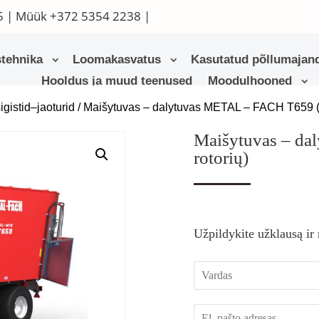
5
| Müük
+372 5354 2238
|
tehnika
Loomakasvatus
Kasutatud põllumajand
Hooldus ja muud teenused
Moodulhooned
gistid–jaoturid
/ Maišytuvas – dalytuvas METAL – FACH T659 (d
Maišytuvas – da
rotorių)
Užpildykite užklausą ir