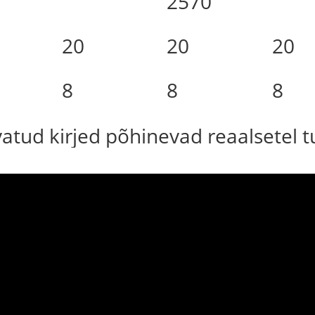
2570
20
20
20
8
8
8
uvatud kirjed põhinevad reaalsetel 