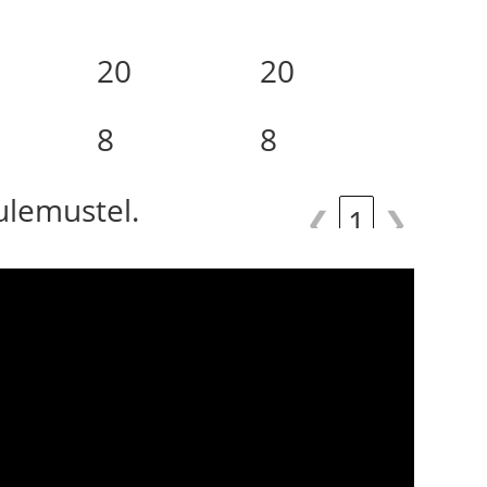
20
20
8
8
tulemustel.
❮
1
❯