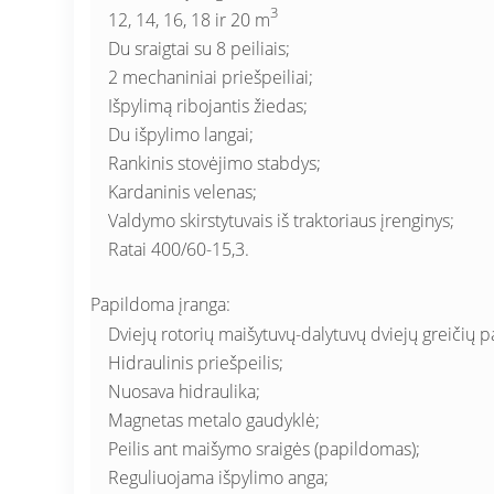
3
12, 14, 16, 18 ir 20 m
Du sraigtai su 8 peiliais;
2 mechaniniai priešpeiliai;
Išpylimą ribojantis žiedas;
Du išpylimo langai;
Rankinis stovėjimo stabdys;
Kardaninis velenas;
Valdymo skirstytuvais iš traktoriaus įrenginys;
Ratai 400/60-15,3.
Papildoma įranga:
Dviejų rotorių maišytuvų-dalytuvų dviejų greičių 
Hidraulinis priešpeilis;
Nuosava hidraulika;
Magnetas metalo gaudyklė;
Peilis ant maišymo sraigės (papildomas);
Reguliuojama išpylimo anga;