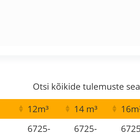
Otsi kõikide tulemuste sea
12m³
14 m³
16m
6725-
6725-
6725