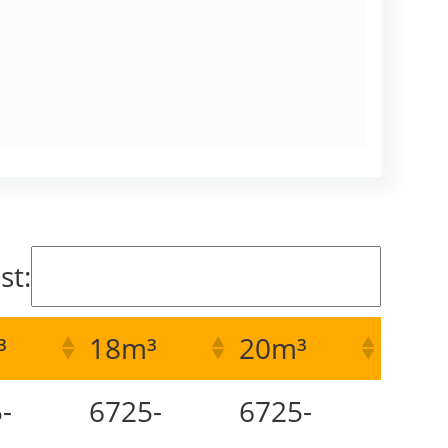
st:
³
18m³
20m³
-
6725-
6725-