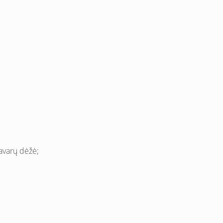
pavarų dėžė;