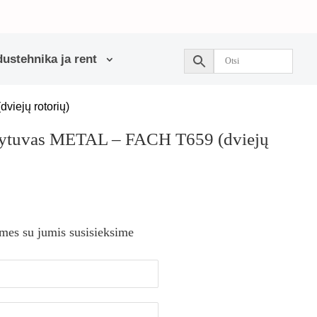
ustehnika ja rent
viejų rotorių)
lytuvas METAL – FACH T659 (dviejų
 mes su jumis susisieksime