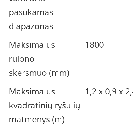
pasukamas
diapazonas
Maksimalus
1800
rulono
skersmuo (mm)
Maksimalūs
1,2 x 0,9 x 2
kvadratinių ryšulių
matmenys (m)