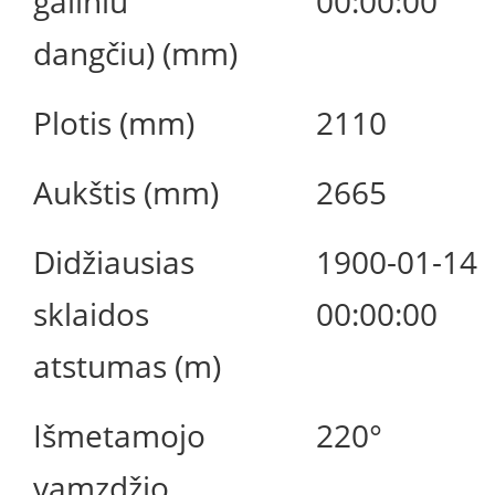
galiniu
00:00:00
dangčiu) (mm)
Plotis (mm)
2110
Aukštis (mm)
2665
Didžiausias
1900-01-14
sklaidos
00:00:00
atstumas (m)
Išmetamojo
220°
vamzdžio