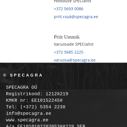
Hoolduse SPECialist
+372 5693 0086
priit.rouk@specagra.ee
Priit Ummik
Varuosade SPECialist
+372 5685 2225
varuosa@specagra.ee
© SPECAGRA
SPECAGRA OÜ
Registrikood: 12128219
KMKR nr: EE101522458
Tel: (+372) 5354 2238
info@specagra.ee
www.specagra.ee
A/a EE101010220205388229 SEB