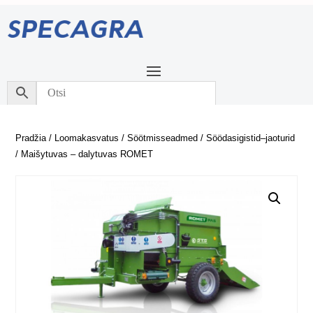
Pradžia
/
Loomakasvatus
/
Söötmisseadmed
/
Söödasigistid–jaoturid
/ Maišytuvas – dalytuvas ROMET