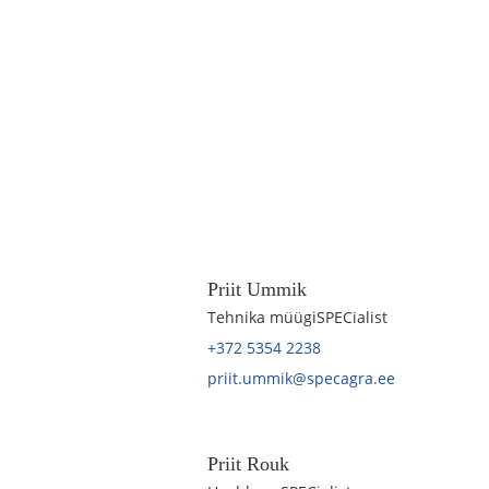
Priit Ummik
Tehnika müügiSPECialist
+372 5354 2238
priit.ummik@specagra.ee
Priit Rouk