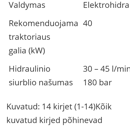
Valdymas
Elektrohidra
Rekomenduojama
40
traktoriaus
galia (kW)
Hidraulinio
30 – 45 l/min
siurblio našumas
180 bar
Kuvatud: 14 kirjet (1-14)Kõik
kuvatud kirjed põhinevad