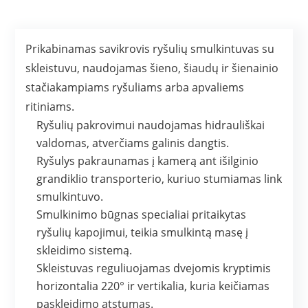
Prikabinamas savikrovis ryšulių smulkintuvas su
skleistuvu, naudojamas šieno, šiaudų ir šienainio
stačiakampiams ryšuliams arba apvaliems
ritiniams.
Ryšulių pakrovimui naudojamas hidrauliškai
valdomas, atverčiams galinis dangtis.
Ryšulys pakraunamas į kamerą ant išilginio
grandiklio transporterio, kuriuo stumiamas link
smulkintuvo.
Smulkinimo būgnas specialiai pritaikytas
ryšulių kapojimui, teikia smulkintą masę į
skleidimo sistemą.
Skleistuvas reguliuojamas dvejomis kryptimis
horizontalia 220° ir vertikalia, kuria keičiamas
paskleidimo atstumas.