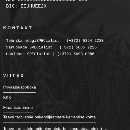
BIC: EEUHUEE2X
KONTAKT
Tehnika müügiSPECialist | (+372) 5354 2238
Varuosade SPECialist | (+372) 5685 2225
Hoolduse SPECialist | (+372) 5693 0086
VIITED
Privaatsuspoliitika
KKK
Finantseerimine
Teave tarbijatele pakendijäätmete käitlemise kohta
Teave tarbijatele mitteolmeotstarbel kasutatava elektri- ja