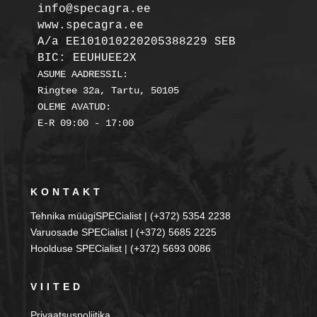
info@specagra.ee

A/a EE101010220205388229 SEB

BIC: EEUHUEE2X
ASUME AADRESSIL:

Ringtee 32a, Tartu, 50105

OLEME AVATUD:

KONTAKT
Tehnika müügiSPECialist | (+372) 5354 2238
Varuosade SPECialist | (+372) 5685 2225
Hoolduse SPECialist | (+372) 5693 0086
VIITED
Privaatsuspoliitika