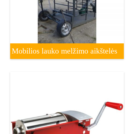
Mobilios lauko melžimo aikštelės