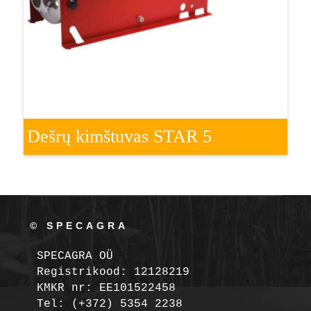
Dešrų kimštuvas STAR 5
© SPECAGRA
SPECAGRA OÜ
Registrikood: 12128219

KMKR nr: EE101522458
Tel: (+372) 5354 2238
