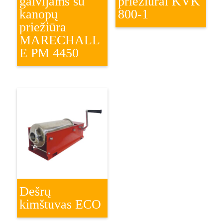
galvijams su
priežiūrai KVK
kanopų
800-1
priežiūra
MARECHALL
E PM 4450
Dešrų
kimštuvas ECO