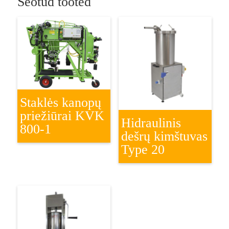
Seotud tooted
Staklės kanopų
priežiūrai KVK
Hidraulinis
800-1
dešrų kimštuvas
Type 20