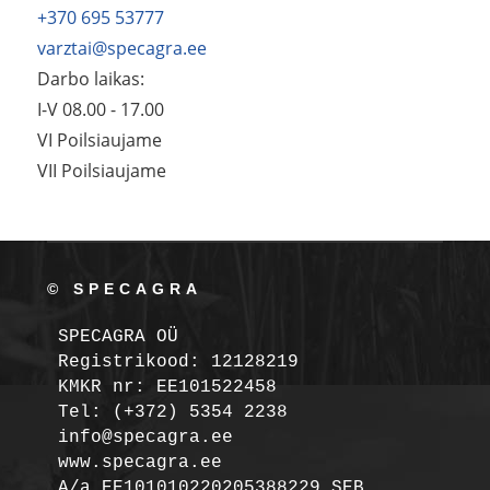
+370 695 53777
varztai@specagra.ee
Darbo laikas:
I-V 08.00 - 17.00
VI Poilsiaujame
VII Poilsiaujame
© SPECAGRA
SPECAGRA OÜ
Registrikood: 12128219

KMKR nr: EE101522458
Tel: (+372) 5354 2238

info@specagra.ee

A/a EE101010220205388229 SEB
