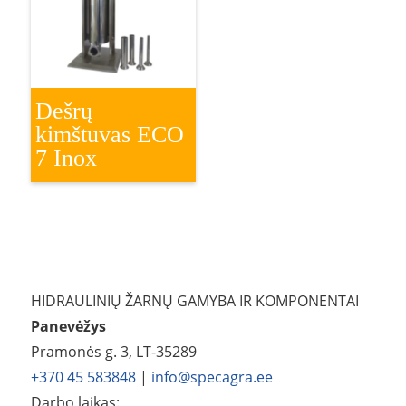
Dešrų
kimštuvas ECO
7 Inox
HIDRAULINIŲ ŽARNŲ GAMYBA IR KOMPONENTAI
Panevėžys
Pramonės g. 3, LT-35289
+370 45 583848
|
info@specagra.ee
Darbo laikas: