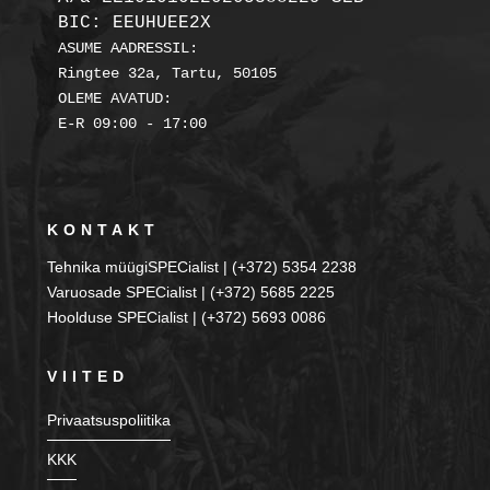
BIC: EEUHUEE2X
ASUME AADRESSIL:

Ringtee 32a, Tartu, 50105

OLEME AVATUD:

KONTAKT
Tehnika müügiSPECialist | (+372) 5354 2238
Varuosade SPECialist | (+372) 5685 2225
Hoolduse SPECialist | (+372) 5693 0086
VIITED
Privaatsuspoliitika
KKK