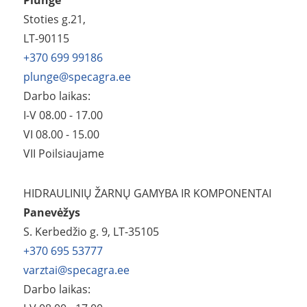
Plungė
Stoties g.21,
LT-90115
+370 699 99186
plunge@specagra.ee
Darbo laikas:
I-V 08.00 - 17.00
VI 08.00 - 15.00
VII Poilsiaujame
HIDRAULINIŲ ŽARNŲ GAMYBA IR KOMPONENTAI
Panevėžys
S. Kerbedžio g. 9, LT-35105
+370 695 53777
varztai@specagra.ee
Darbo laikas: