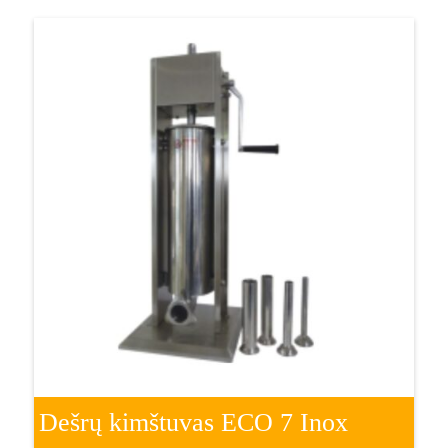
Dešrų kimštuvas ECO 7 Inox