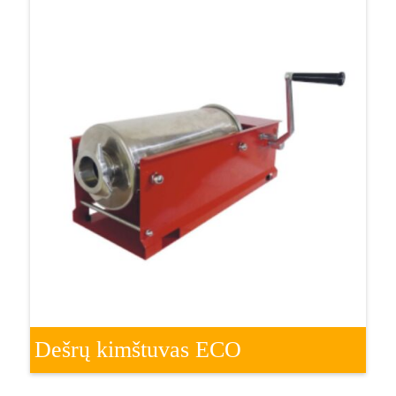
Dešrų kimštuvas ECO