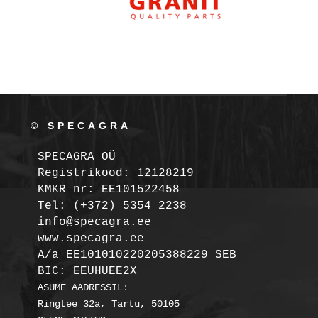
© SPECAGRA
SPECAGRA OÜ
Registrikood: 12128219

KMKR nr: EE101522458
Tel: (+372) 5354 2238

info@specagra.ee

A/a EE101010220205388229 SEB

BIC: EEUHUEE2X
ASUME AADRESSIL:

Ringtee 32a, Tartu, 50105
