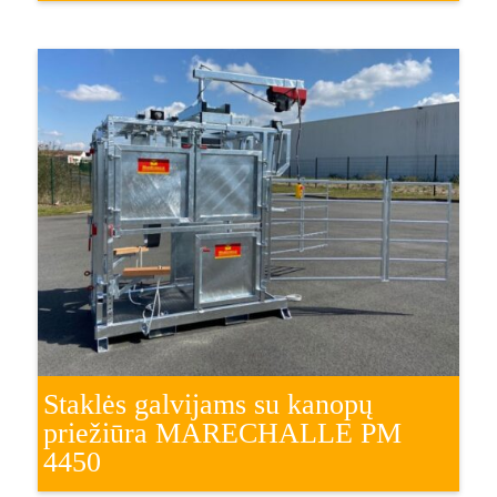
Staklės galvijams su kanopų
priežiūra MARECHALLE PM
4450