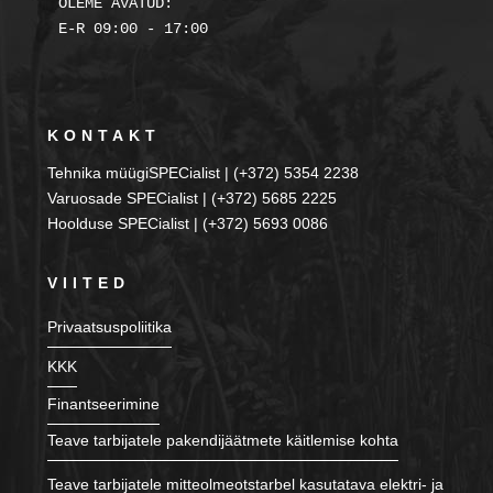
OLEME AVATUD:

KONTAKT
Tehnika müügiSPECialist | (+372) 5354 2238
Varuosade SPECialist | (+372) 5685 2225
Hoolduse SPECialist | (+372) 5693 0086
VIITED
Privaatsuspoliitika
KKK
Finantseerimine
Teave tarbijatele pakendijäätmete käitlemise kohta
Teave tarbijatele mitteolmeotstarbel kasutatava elektri- ja