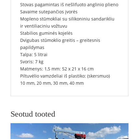
Stovas pagamintas iš nešlifuoto anglinio plieno
Savaime sutepančios įvorės
Mopleno stūmokliai su silikoniniu sandarikliu
ir ventiliaciniu vožtuvu
Stabilios guminės kojelės
Dvigubas stūmoklio greitis – greitesnis
papildymas
Talpa: 5 litrai
Svoris: 7 kg
Matmenys: 1,5 mm: 52 x 21 x 16 cm
Piltuvėlio vamzdeliai iš plastiko: (skersmuo)
10 mm, 20 mm, 30 mm, 40 mm
Seotud tooted