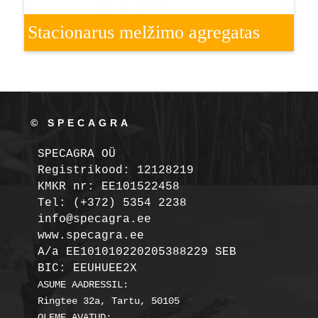
Stacionarus melžimo agregatas
© SPECAGRA
SPECAGRA OÜ
Registrikood: 12128219

KMKR nr: EE101522458
Tel: (+372) 5354 2238

info@specagra.ee

A/a EE101010220205388229 SEB

BIC: EEUHUEE2X
ASUME AADRESSIL:

Ringtee 32a, Tartu, 50105

OLEME AVATUD:
