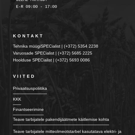
KONTAKT
Tehnika müügiSPECialist | (+372) 5354 2238
Varuosade SPECialist | (+372) 5685 2225
Hoolduse SPECialist | (+372) 5693 0086
VIITED
Privaatsuspoliitika
KKK
Finantseerimine
Teave tarbijatele pakendijäätmete käitlemise kohta
Teave tarbijatele mitteolmeotstarbel kasutatava elektri- ja