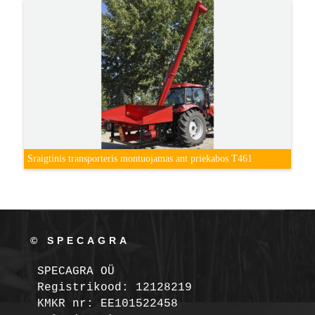
Sraigtinis transporteris montuojamas ant priekabos T461
© SPECAGRA
SPECAGRA OÜ
Registrikood: 12128219

KMKR nr: EE101522458