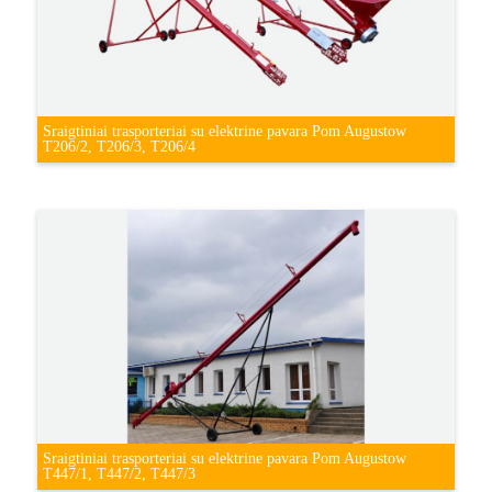
Sraigtiniai trasporteriai su elektrine pavara Pom Augustow
T206/2, T206/3, T206/4
Sraigtiniai trasporteriai su elektrine pavara Pom Augustow
T447/1, T447/2, T447/3