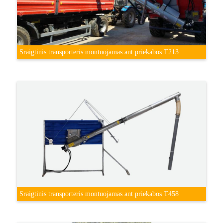
Sraigtinis transporteris montuojamas ant priekabos T213
Sraigtinis transporteris montuojamas ant priekabos T458