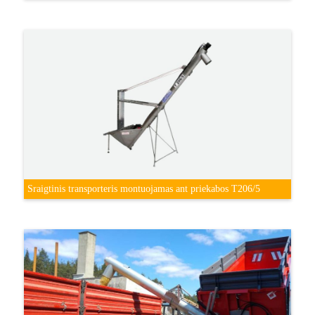
Sraigtinis transporteris montuojamas ant priekabos T206/5