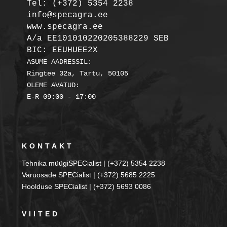
Tel: (+372) 5354 2238

info@specagra.ee

A/a EE101010220205388229 SEB

BIC: EEUHUEE2X
ASUME AADRESSIL:

Ringtee 32a, Tartu, 50105

OLEME AVATUD:

KONTAKT
Tehnika müügiSPECialist | (+372) 5354 2238
Varuosade SPECialist | (+372) 5685 2225
Hoolduse SPECialist | (+372) 5693 0086
VIITED