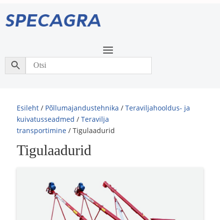
Esileht
/
Põllumajandustehnika
/
Teraviljahooldus- ja
kuivatusseadmed
/
Teravilja
transportimine
/ Tigulaadurid
Tigulaadurid