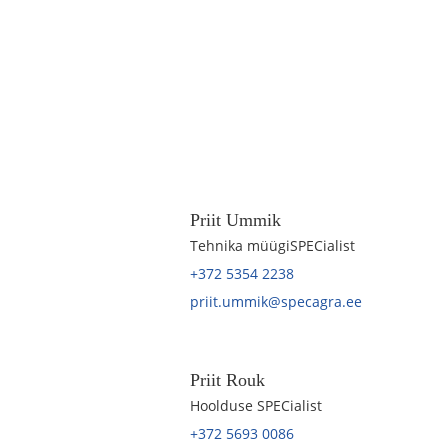
Priit Ummik
Tehnika müügiSPECialist
+372 5354 2238
priit.ummik@specagra.ee
Priit Rouk
Hoolduse SPECialist
+372 5693 0086