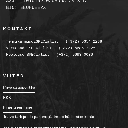
A/a EE101010220205388229 SEB
BIC: EEUHUEE2X
KONTAKT
Tehnika müügiSPECialist | (+372) 5354 2238
Varuosade SPECialist | (+372) 5685 2225
Hoolduse SPECialist | (+372) 5693 0086
VIITED
Privaatsuspoliitika
KKK
Finantseerimine
Teave tarbijatele pakendijäätmete käitlemise kohta