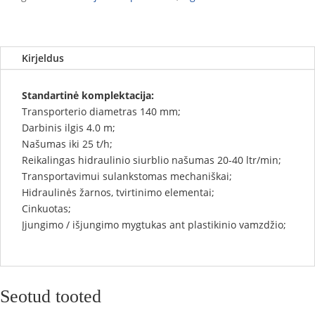
Kirjeldus
Standartinė komplektacija:
Transporterio diametras 140 mm;
Darbinis ilgis 4.0 m;
Našumas iki 25 t/h;
Reikalingas hidraulinio siurblio našumas 20-40 ltr/min;
Transportavimui sulankstomas mechaniškai;
Hidraulinės žarnos, tvirtinimo elementai;
Cinkuotas;
Įjungimo / išjungimo mygtukas ant plastikinio vamzdžio;
Seotud tooted