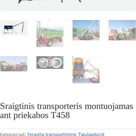
Sraigtinis transporteris montuojamas
ant priekabos T458
Kategooriad:
Teravilja transportimine
,
Tigulaadurid