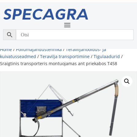
Home
/
Põllumajandustehnika
/
Teraviljahooldus- ja
kuivatusseadmed
/
Teravilja transportimine
/
Tigulaadurid
/
Sraigtinis transporteris montuojamas ant priekabos T458