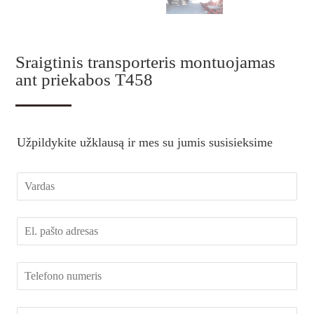
Sraigtinis transporteris montuojamas
ant priekabos T458
Užpildykite užklausą ir mes su jumis susisieksime