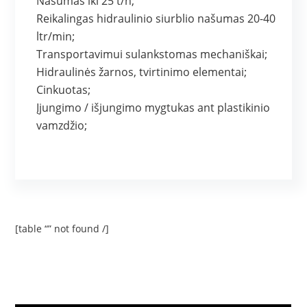
Našumas iki 25 t/h;
Reikalingas hidraulinio siurblio našumas 20-40
ltr/min;
Transportavimui sulankstomas mechaniškai;
Hidraulinės žarnos, tvirtinimo elementai;
Cinkuotas;
Įjungimo / išjungimo mygtukas ant plastikinio
vamzdžio;
[table “” not found /]