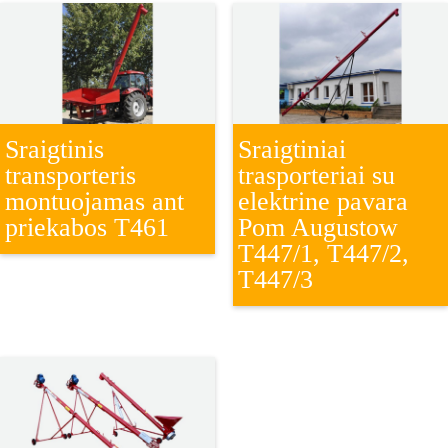
Sraigtinis
Sraigtiniai
transporteris
trasporteriai su
montuojamas ant
elektrine pavara
priekabos T461
Pom Augustow
T447/1, T447/2,
T447/3