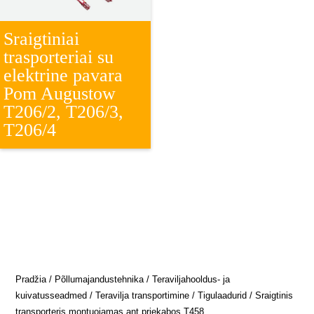
Sraigtiniai
trasporteriai su
elektrine pavara
Pom Augustow
T206/2, T206/3,
T206/4
Pradžia
/
Põllumajandustehnika
/
Teraviljahooldus- ja
kuivatusseadmed
/
Teravilja transportimine
/
Tigulaadurid
/ Sraigtinis
transporteris montuojamas ant priekabos T458