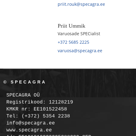
priit.rouk@specagra.ee
Priit Ummik
Varuosade SPECialist
+372 5685 2225
varuosa@specagra.ee
© SPECAGRA
SPECAGRA OÜ
Registrikood: 12128219
KMKR nr: EE101522458
Tel: (+372) 5354 2238
info@specagra.ee
www.specagra.ee