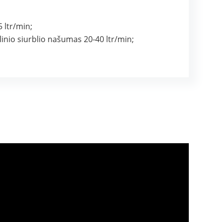
 ltr/min;
linio siurblio našumas 20-40 ltr/min;