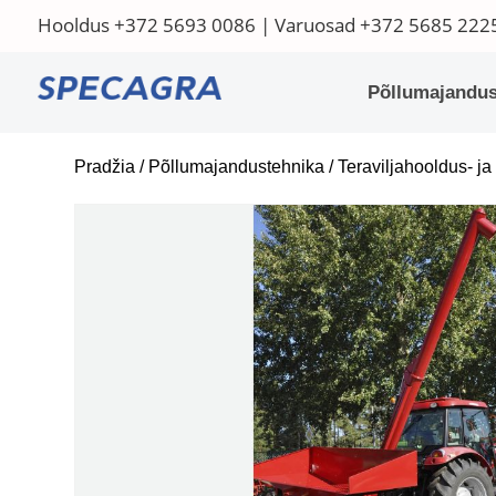
Hooldus
+372 5693 0086
| Varuosad
+372 5685 222
Põllumajandus
Pradžia
/
Põllumajandustehnika
/
Teraviljahooldus- j