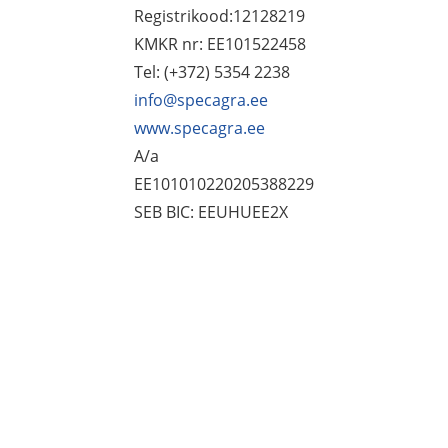
Registrikood:12128219
KMKR nr: EE101522458
Tel: (+372) 5354 2238
info@specagra.ee
www.specagra.ee
A/a
EE101010220205388229
SEB BIC: EEUHUEE2X