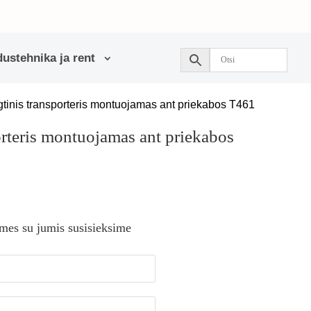
ustehnika ja rent
gtinis transporteris montuojamas ant priekabos T461
orteris montuojamas ant priekabos
 mes su jumis susisieksime