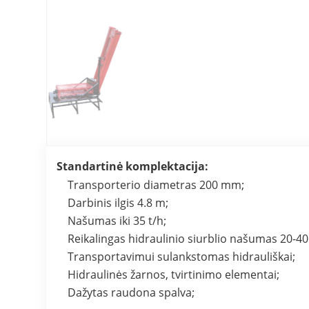
Standartinė komplektacija:
Transporterio diametras 200 mm;
Darbinis ilgis 4.8 m;
Našumas iki 35 t/h;
Reikalingas hidraulinio siurblio našumas 20-40 
Transportavimui sulankstomas hidrauliškai;
Hidraulinės žarnos, tvirtinimo elementai;
Dažytas raudona spalva;