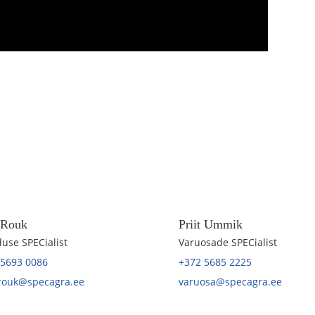
t Rouk
Priit Ummik
use SPECialist
Varuosade SPECialist
 5693 0086
+372 5685 2225
.rouk@specagra.ee
varuosa@specagra.ee