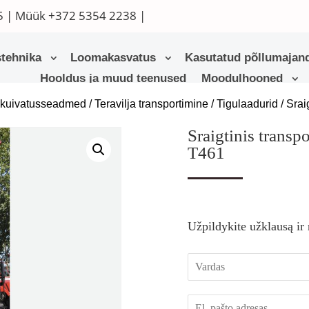
5
| Müük
+372 5354 2238
|
tehnika
Loomakasvatus
Kasutatud põllumajand
Hooldus ja muud teenused
Moodulhooned
a kuivatusseadmed
/
Teravilja transportimine
/
Tigulaadurid
/ Srai
Sraigtinis transp
T461
Užpildykite užklausą ir