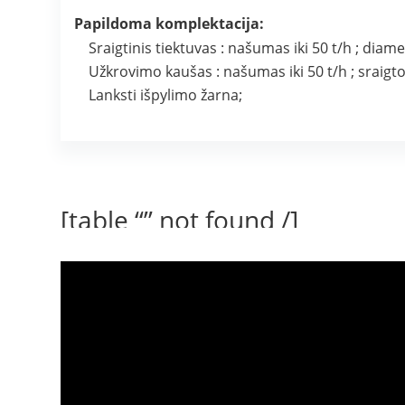
Papildoma komplektacija:
Sraigtinis tiektuvas : našumas iki 50 t/h ; dia
Užkrovimo kaušas : našumas iki 50 t/h ; sraigt
Lanksti išpylimo žarna;
[table “” not found /]