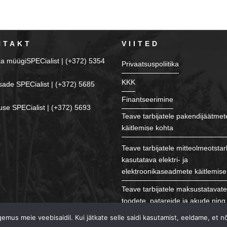
NTAKT
VIITED
ka müügiSPECialist | (+372) 5354
Privaatsuspoliitika
KKK
sade SPECialist | (+372) 5685
Finantseerimine
se SPECialist | (+372) 5693
Teave tarbijatele pakendijäätmet
käitlemise kohta
Teave tarbijatele mitteolmeotstar
kasutatava elektri- ja
elektroonikaseadmete käitlemise
Teave tarbijatele maksustatavat
toodete, patareide ja akude ning 
käitlemise kohta
mus meie veebisaidil. Kui jätkate selle saidi kasutamist, eeldame, et n