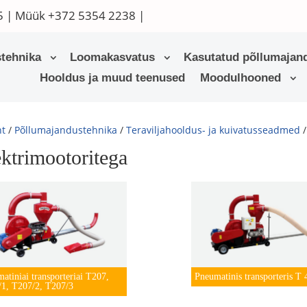
5
| Müük
+372 5354 2238
|
tehnika
Loomakasvatus
Kasutatud põllumajand
Hooldus ja muud teenused
Moodulhooned
ht
/
Põllumajandustehnika
/
Teraviljahooldus- ja kuivatusseadmed
ektrimootoritega
atiniai transporteriai T207,
Pneumatinis transporteris T 
1, T207/2, T207/3