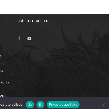
JÄLGI MEID
e
bel
 kohta
e
õlide
õustute sellega.
Ja
Ei
Privaatsuspoliitika