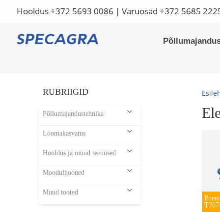
Hooldus
+372 5693 0086
| Varuosad
+372 5685 222
Põllumajandus
RUBRIIGID
Esile
El
Põllumajandustehnika
Loomakasvatus
Hooldus ja muud teenused
Moodulhooned
Muud tooted
Pneum
T207/