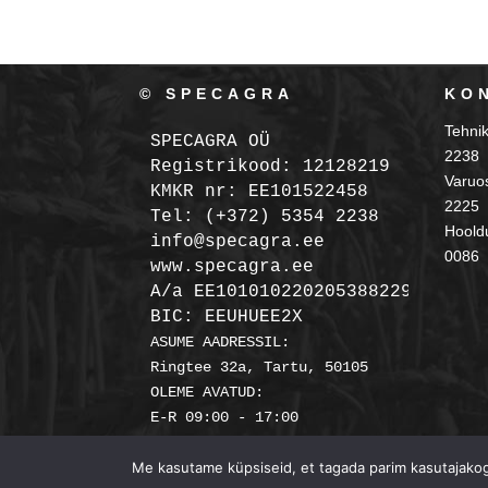
© SPECAGRA
KO
Tehni
SPECAGRA OÜ
2238
Registrikood: 12128219

Varuo
KMKR nr: EE101522458
2225
Tel: (+372) 5354 2238

Hooldu
info@specagra.ee

0086
A/a EE101010220205388229 SEB

BIC: EEUHUEE2X
ASUME AADRESSIL:

Ringtee 32a, Tartu, 50105

OLEME AVATUD:

Me kasutame küpsiseid, et tagada parim kasutajakoge