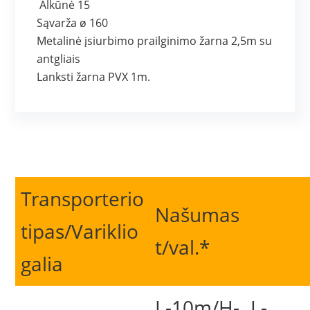
Alkūnė 15
Sąvarža ø 160
Metalinė įsiurbimo prailginimo žarna 2,5m su
antgliais
Lanksti žarna PVX 1m.
Transporterio
Našumas
tipas/Variklio
t/val.*
galia
L-10m/H-
L-