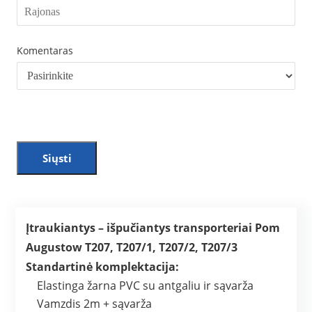
Komentaras
Siųsti
Įtraukiantys – išpučiantys transporteriai Pom
Augustow T207, T207/1, T207/2, T207/3
Standartinė komplektacija:
Elastinga žarna PVC su antgaliu ir sąvarža
Vamzdis 2m + sąvarža