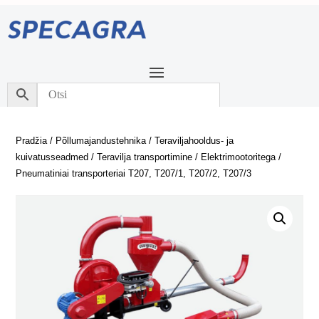
Pradžia
/
Põllumajandustehnika
/
Teraviljahooldus- ja
kuivatusseadmed
/
Teravilja transportimine
/
Elektrimootoritega
/
Pneumatiniai transporteriai T207, T207/1, T207/2, T207/3