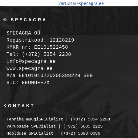
varuosa@specagra.ee
© SPECAGRA
SPECAGRA OÜ
Registrikood: 12128219
KMKR nr: EE101522458
Tel: (+372) 5354 2238
info@specagra.ee
www.specagra.ee
A/a EE101010220205388229 SEB
BIC: EEUHUEE2X
KONTAKT
Tehnika müügiSPECialist | (+372) 5354 2238
Varuosade SPECialist | (+372) 5685 2225
Hoolduse SPECialist | (+372) 5693 0086