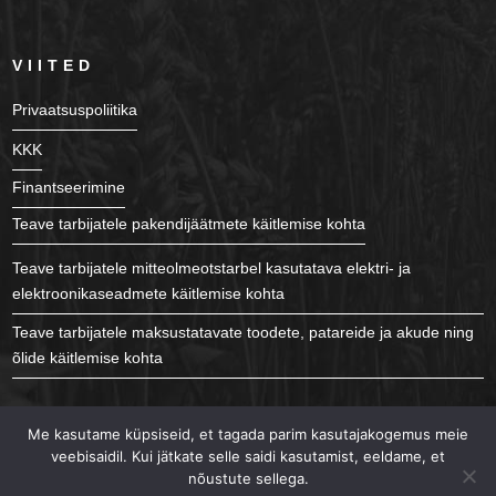
VIITED
Privaatsuspoliitika
KKK
Finantseerimine
Teave tarbijatele pakendijäätmete käitlemise kohta
Teave tarbijatele mitteolmeotstarbel kasutatava elektri- ja
elektroonikaseadmete käitlemise kohta
Teave tarbijatele maksustatavate toodete, patareide ja akude ning
õlide käitlemise kohta
JÄLGI MEID
Me kasutame küpsiseid, et tagada parim kasutajakogemus meie
veebisaidil. Kui jätkate selle saidi kasutamist, eeldame, et
nõustute sellega.