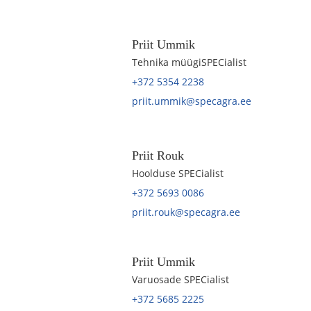
Priit Ummik
Tehnika müügiSPECialist
+372 5354 2238
priit.ummik@specagra.ee
Priit Rouk
Hoolduse SPECialist
+372 5693 0086
priit.rouk@specagra.ee
Priit Ummik
Varuosade SPECialist
+372 5685 2225