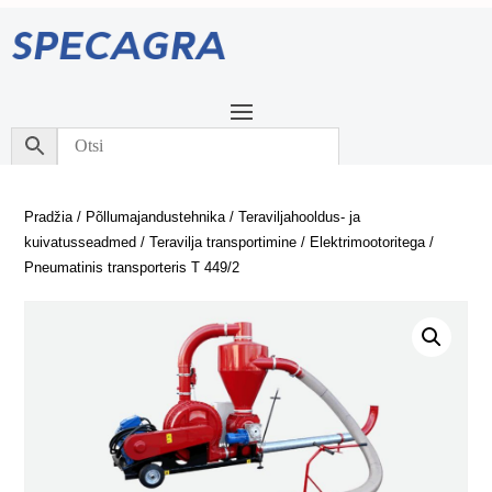
Pradžia
/
Põllumajandustehnika
/
Teraviljahooldus- ja
kuivatusseadmed
/
Teravilja transportimine
/
Elektrimootoritega
/
Pneumatinis transporteris T 449/2