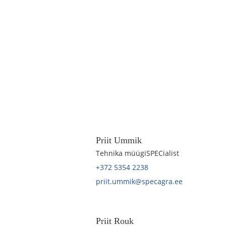
Priit Ummik
Tehnika müügiSPECialist
+372 5354 2238
priit.ummik@specagra.ee
Priit Rouk