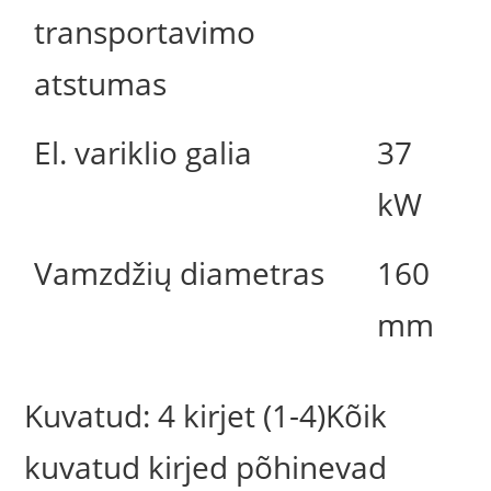
transportavimo
atstumas
El. variklio galia
37
kW
Vamzdžių diametras
160
mm
Kuvatud: 4 kirjet (1-4)Kõik
kuvatud kirjed põhinevad