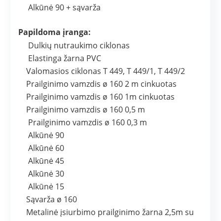
Alkūnė 90 + sąvarža
Papildoma įranga:
Dulkių nutraukimo ciklonas
Elastinga žarna PVC
Valomasios ciklonas Т 449, Т 449/1, Т 449/2
Prailginimo vamzdis ø 160 2 m cinkuotas
Prailginimo vamzdis ø 160 1m cinkuotas
Prailginimo vamzdis ø 160 0,5 m
Prailginimo vamzdis ø 160 0,3 m
Alkūnė 90
Alkūnė 60
Alkūnė 45
Alkūnė 30
Alkūnė 15
Sąvarža ø 160
Metalinė įsiurbimo prailginimo žarna 2,5m su