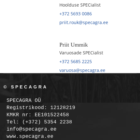
Hoolduse SPECialist
+372 5693 0086
priit.rouk@specagra.ee
Priit Ummik
Varuosade SPECialist
+372 5685 2225
varuosa@specagra.ee
© SPECAGRA
SPECAGRA OÜ
Registrikood: 12128219
KMKR nr: EE101522458
Tel: (+372) 5354 2238
info@specagra.ee
www.specagra.ee