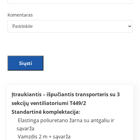
Komentaras
Siųsti
Įtraukiantis – išpučiantis transporteris su 3
sekcijų ventiliatoriumi T449/2
Standartinė komplektacija:
Elastinga poliuretano žarna su antgaliu ir
sąvarža
Vamzdis 2 m + sąvarža