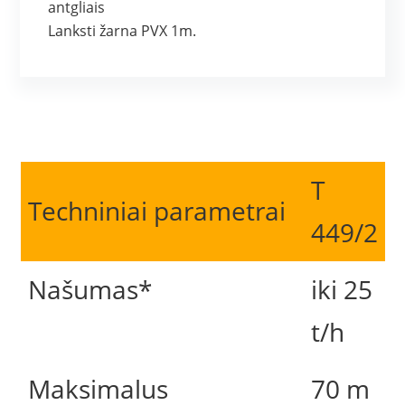
antgliais
Lanksti žarna PVX 1m.
T
Techniniai parametrai
449/2
Našumas*
iki 25
t/h
Maksimalus
70 m