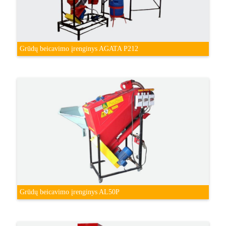
Grūdų beicavimo įrenginys AGATA P212
Grūdų beicavimo įrenginys AL50P