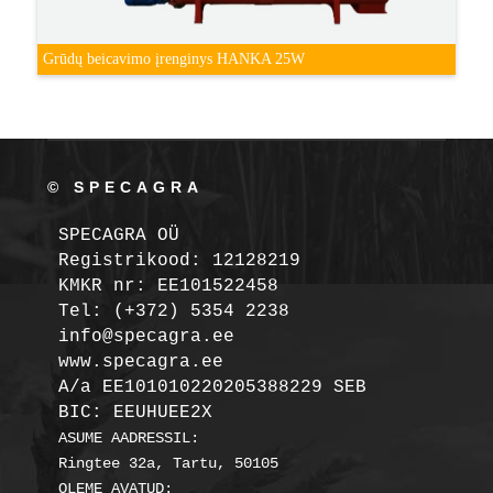
Grūdų beicavimo įrenginys HANKA 25W
© SPECAGRA
SPECAGRA OÜ
Registrikood: 12128219

KMKR nr: EE101522458
Tel: (+372) 5354 2238

info@specagra.ee

A/a EE101010220205388229 SEB

BIC: EEUHUEE2X
ASUME AADRESSIL:

Ringtee 32a, Tartu, 50105

OLEME AVATUD:
