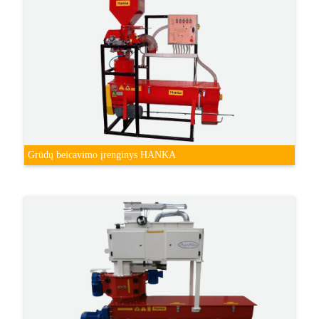
Grūdų beicavimo įrenginys HANKA