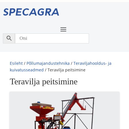
Esileht
/
Põllumajandustehnika
/
Teraviljahooldus- ja
kuivatusseadmed
/ Teravilja peitsimine
Teravilja peitsimine