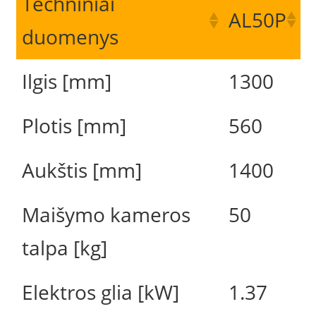
Techniniai
AL50P
duomenys
Ilgis [mm]
1300
Plotis [mm]
560
Aukštis [mm]
1400
Maišymo kameros
50
talpa [kg]
Elektros glia [kW]
1.37