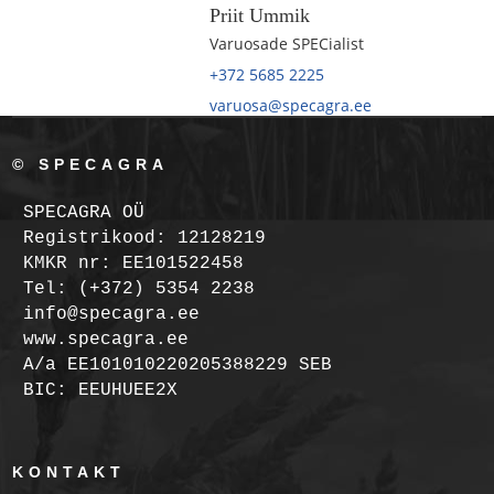
Priit Ummik
Varuosade SPECialist
+372 5685 2225
varuosa@specagra.ee
© SPECAGRA
SPECAGRA OÜ
Registrikood: 12128219
KMKR nr: EE101522458
Tel: (+372) 5354 2238
info@specagra.ee
www.specagra.ee
A/a EE101010220205388229 SEB
BIC: EEUHUEE2X
KONTAKT