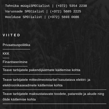
Tehnika müügiSPECialist | (+372) 5354 2238
Varuosade SPECialist | (+372) 5685 2225
Hoolduse SPECialist | (+372) 5693 0086
VIITED
Privaatsuspoliitika
KKK
Finantseerimine
Teave tarbijatele pakendijäätmete käitlemise kohta
Teave tarbijatele mitteolmeotstarbel kasutatava elektri- ja
elektroonikaseadmete käitlemise kohta
Teave tarbijatele maksustatavate toodete, patareide ja akude ning
õlide käitlemise kohta