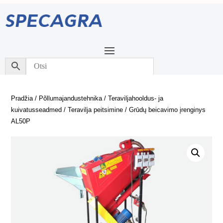
Pradžia
/
Põllumajandustehnika
/
Teraviljahooldus- ja
kuivatusseadmed
/
Teravilja peitsimine
/ Grūdų beicavimo įrenginys
AL50P