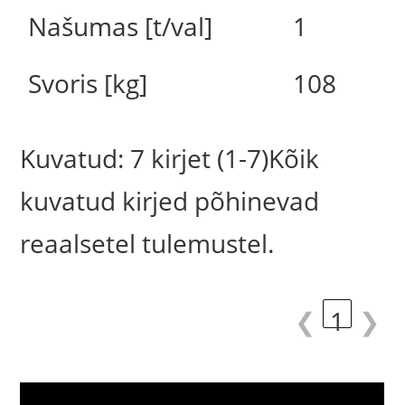
Našumas [t/val]
1
Svoris [kg]
108
Kuvatud: 7 kirjet (1-7)Kõik
kuvatud kirjed põhinevad
reaalsetel tulemustel.
❮
1
❯