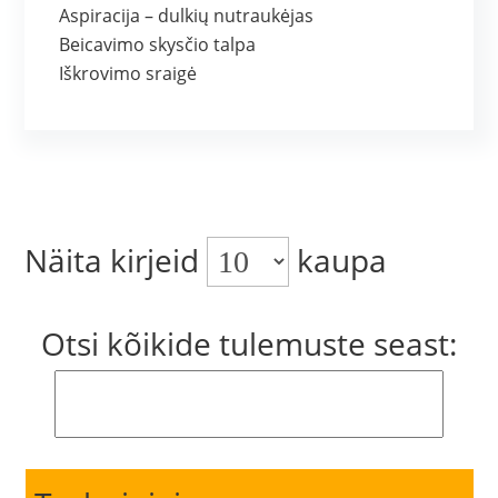
Aspiracija – dulkių nutraukėjas
Beicavimo skysčio talpa
Iškrovimo sraigė
Näita kirjeid
kaupa
Otsi kõikide tulemuste seast: