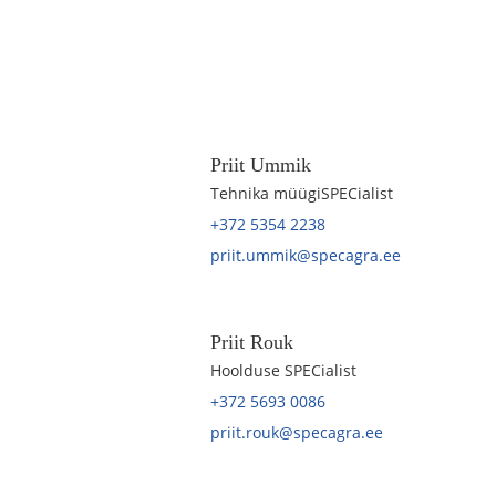
Priit Ummik
Tehnika müügiSPECialist
+372 5354 2238
priit.ummik@specagra.ee
Priit Rouk
Hoolduse SPECialist
+372 5693 0086
priit.rouk@specagra.ee