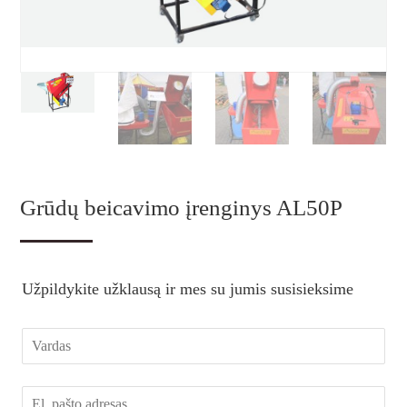
Grūdų beicavimo įrenginys AL50P
Užpildykite užklausą ir mes su jumis susisieksime