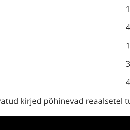
4
uvatud kirjed põhinevad reaalsetel 