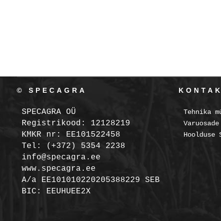
© SPECAGRA
KONTA
SPECAGRA OÜ
Tehnika m
Registrikood: 12128219
Varuosade
KMKR nr: EE101522458
Hoolduse 
Tel: (+372) 5354 2238
info@specagra.ee
www.specagra.ee
A/a EE101010220205388229 SEB
BIC: EEUHUEE2X