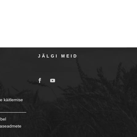
JÄLGI MEID
e käitlemise
rbel
ikaseadmete