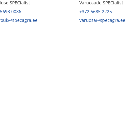
use SPECialist
Varuosade SPECialist
 5693 0086
+372 5685 2225
.rouk@specagra.ee
varuosa@specagra.ee