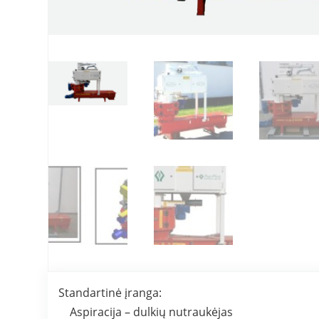
Standartinė įranga:
Aspiracija – dulkių nutraukėjas