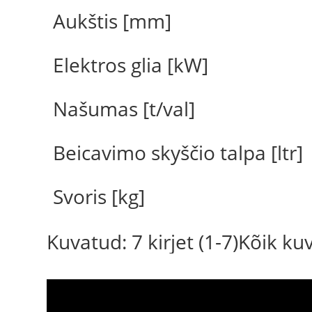
Aukštis [mm]
Elektros glia [kW]
Našumas [t/val]
Beicavimo skyščio talpa [ltr]
Svoris [kg]
Kuvatud: 7 kirjet (1-7)Kõik k