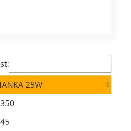
st:
HANKA 25W
2350
645