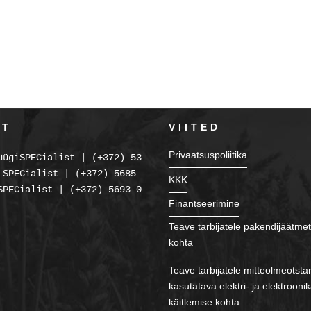
KT
VIITED
Privaatsuspoliitika
üügiSPECialist | (+372) 5354 2238
 SPECialist | (+372) 5685 2225
KKK
SPECialist | (+372) 5693 0086
Finantseerimine
Teave tarbijatele pakendijäätmet
kohta
Teave tarbijatele mitteolmeotsta
kasutatava elektri- ja elektroon
käitlemise kohta