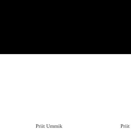
Priit Ummik
Prii