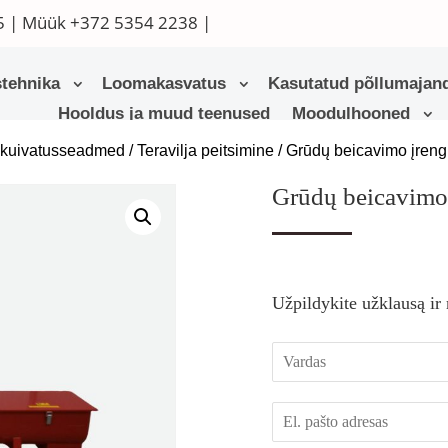
5
| Müük
+372 5354 2238
|
tehnika
Loomakasvatus
Kasutatud põllumajand
Hooldus ja muud teenused
Moodulhooned
a kuivatusseadmed
/
Teravilja peitsimine
/ Grūdų beicavimo įre
Grūdų beicavim
Užpildykite užklausą ir