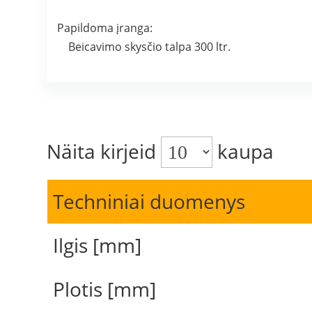
Papildoma įranga:
Beicavimo skysčio talpa 300 ltr.
Näita kirjeid
kaupa
Techniniai duomenys
Ilgis [mm]
Plotis [mm]