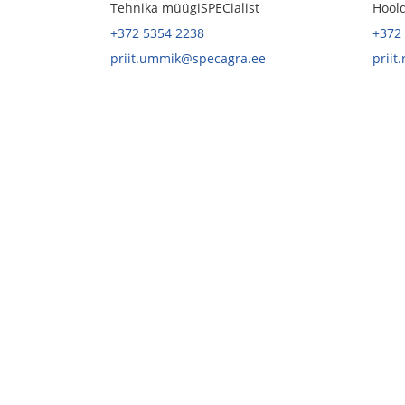
Tehnika müügiSPECialist
Hoold
+372 5354 2238
+372
priit.ummik@specagra.ee
priit