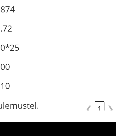
1874
.72
10*25
300
410
tulemustel.
❮
1
❯