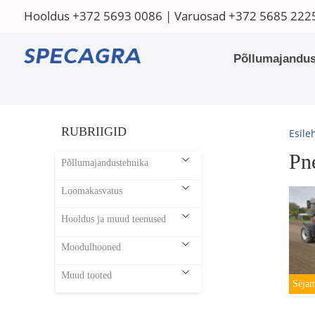
Hooldus
+372 5693 0086
| Varuosad
+372 5685 222
Põllumajandus
RUBRIIGID
Esile
Pn
Põllumajandustehnika
Loomakasvatus
Hooldus ja muud teenused
Moodulhooned
Muud tooted
Sėja