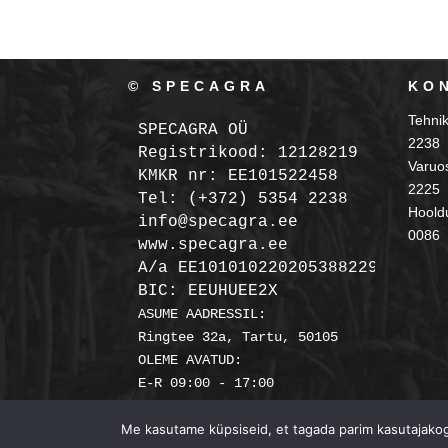
© SPECAGRA
KO
Tehni
SPECAGRA OÜ
2238
Registrikood: 12128219

Varuo
KMKR nr: EE101522458
2225
Tel: (+372) 5354 2238

Hooldu
info@specagra.ee

0086
A/a EE101010220205388229 SEB

BIC: EEUHUEE2X
ASUME AADRESSIL:

Ringtee 32a, Tartu, 50105

OLEME AVATUD:

Me kasutame küpsiseid, et tagada parim kasutajakoge