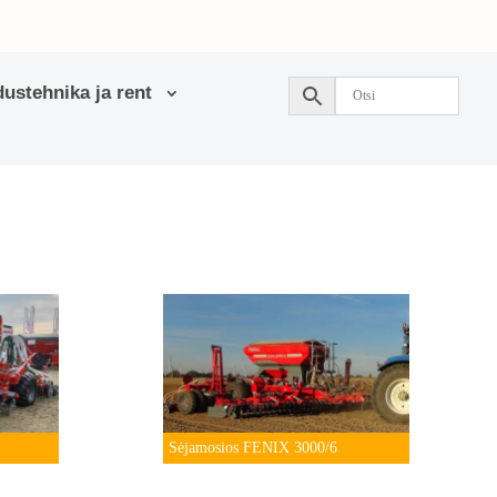
ustehnika ja rent
Sėjamosios FENIX 3000/6