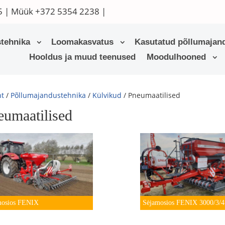
5
| Müük
+372 5354 2238
|
tehnika
Loomakasvatus
Kasutatud põllumajand
Hooldus ja muud teenused
Moodulhooned
ht
/
Põllumajandustehnika
/
Külvikud
/ Pneumaatilised
eumaatilised
mosios FENIX
Sėjamosios FENIX 3000/3/4