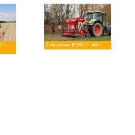
0/3.
Žolių sėjamoji FENIX G 1000/3