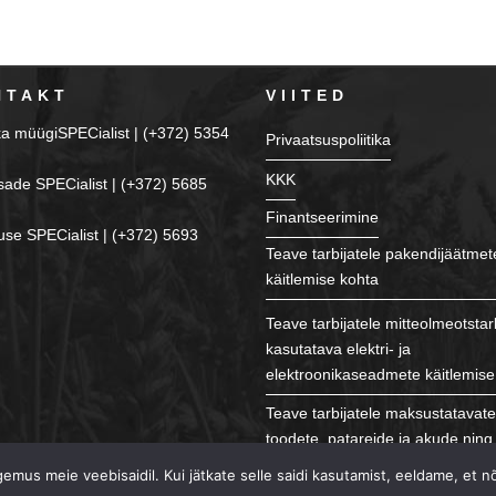
NTAKT
VIITED
ka müügiSPECialist | (+372) 5354
Privaatsuspoliitika
KKK
sade SPECialist | (+372) 5685
Finantseerimine
se SPECialist | (+372) 5693
Teave tarbijatele pakendijäätmet
käitlemise kohta
Teave tarbijatele mitteolmeotstar
kasutatava elektri- ja
elektroonikaseadmete käitlemise
Teave tarbijatele maksustatavat
toodete, patareide ja akude ning 
käitlemise kohta
mus meie veebisaidil. Kui jätkate selle saidi kasutamist, eeldame, et n