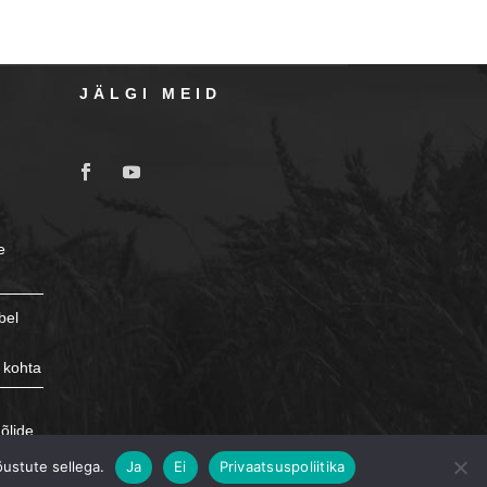
JÄLGI MEID
e
bel
 kohta
e
õlide
õustute sellega.
Ja
Ei
Privaatsuspoliitika