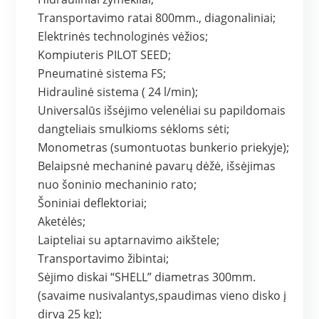
Transportavimo ratai 800mm., diagonaliniai;
Elektrinės technologinės vėžios;
Kompiuteris PILOT SEED;
Pneumatinė sistema FS;
Hidraulinė sistema ( 24 l/min);
Universalūs išsėjimo velenėliai su papildomais
dangteliais smulkioms sėkloms sėti;
Monometras (sumontuotas bunkerio priekyje);
Belaipsnė mechaninė pavarų dėžė, išsėjimas
nuo šoninio mechaninio rato;
Šoniniai deflektoriai;
Aketėlės;
Laipteliai su aptarnavimo aikštele;
Transportavimo žibintai;
Sėjimo diskai “SHELL” diametras 300mm.
(savaime nusivalantys,spaudimas vieno disko į
dirvą 25 kg);