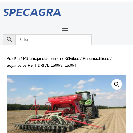
Pradžia
/
Põllumajandustehnika
/
Külvikud
/
Pneumaatilised
/
Sėjamosios FS T DRIVE 1500/3. 1500/4