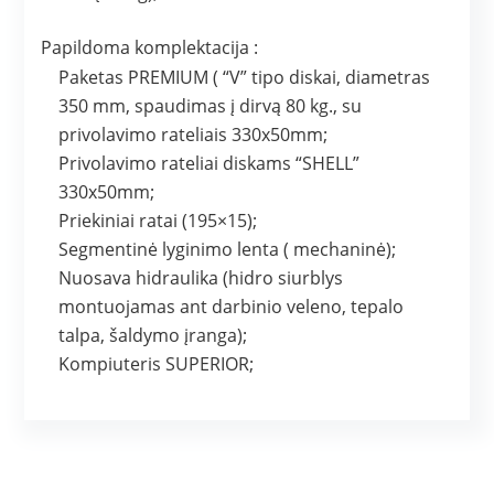
Papildoma komplektacija :
Paketas PREMIUM ( “V” tipo diskai, diametras
350 mm, spaudimas į dirvą 80 kg., su
privolavimo rateliais 330x50mm;
Privolavimo rateliai diskams “SHELL”
330x50mm;
Priekiniai ratai (195×15);
Segmentinė lyginimo lenta ( mechaninė);
Nuosava hidraulika (hidro siurblys
montuojamas ant darbinio veleno, tepalo
talpa, šaldymo įranga);
Kompiuteris SUPERIOR;