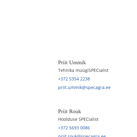
Priit Ummik
Tehnika müügiSPECialist
+372 5354 2238
priit.ummik@specagra.ee
Priit Rouk
Hoolduse SPECialist
+372 5693 0086
priit.rouk@specagra.ee