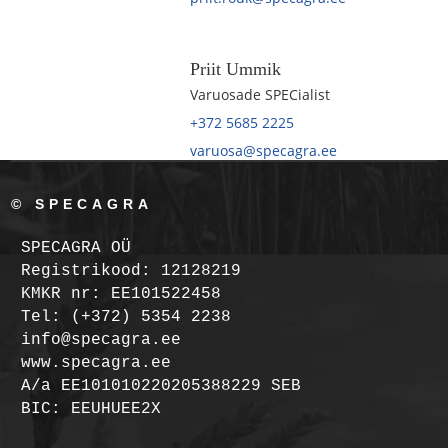
Priit Ummik
Varuosade SPECialist
+372 5685 2225
varuosa@specagra.ee
© SPECAGRA
SPECAGRA OÜ
Registrikood: 12128219
KMKR nr: EE101522458
Tel: (+372) 5354 2238
info@specagra.ee
www.specagra.ee
A/a EE101010220205388229 SEB
BIC: EEUHUEE2X