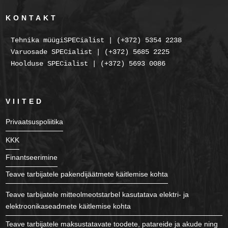
KONTAKT
Tehnika müügiSPECialist | (+372) 5354 2238
Varuosade SPECialist | (+372) 5685 2225
Hoolduse SPECialist | (+372) 5693 0086
VIITED
Privaatsuspoliitika
KKK
Finantseerimine
Teave tarbijatele pakendijäätmete käitlemise kohta
Teave tarbijatele mitteolmeotstarbel kasutatava elektri- ja
elektroonikaseadmete käitlemise kohta
Teave tarbijatele maksustatavate toodete, patareide ja akude ning