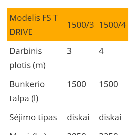
Modelis FS T
1500/3
1500/4
DRIVE
Darbinis
3
4
plotis (m)
Bunkerio
1500
1500
talpa (l)
Sėjimo tipas
diskai
diskai