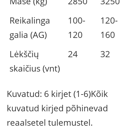
Masė (kg)
2850
3250
Reikalinga
100-
120-
galia (AG)
120
160
Lėkščių
24
32
skaičius (vnt)
Kuvatud: 6 kirjet (1-6)Kõik
kuvatud kirjed põhinevad
reaalsetel tulemustel.