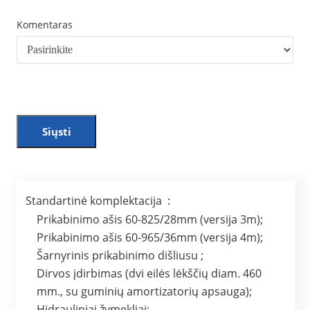
Komentaras
Siųsti
Standartinė komplektacija :
Prikabinimo ašis 60-825/28mm (versija 3m);
Prikabinimo ašis 60-965/36mm (versija 4m);
Šarnyrinis prikabinimo dišliusu ;
Dirvos įdirbimas (dvi eilės lėkščių diam. 460
mm., su guminių amortizatorių apsauga);
Hidrauliniai žymekliai;