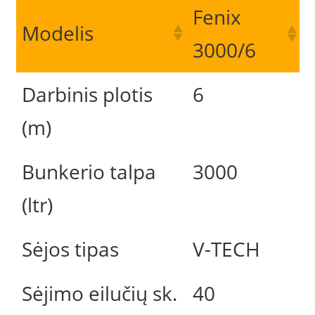
Fenix
Modelis
3000/6
Darbinis plotis
6
(m)
Bunkerio talpa
3000
(ltr)
Sėjos tipas
V-TECH
Sėjimo eilučių sk.
40