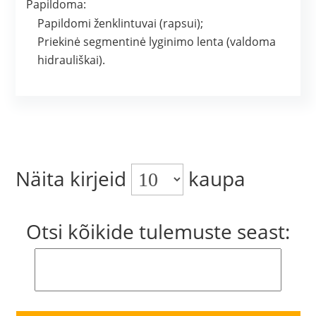
Papildoma:
Papildomi ženklintuvai (rapsui);
Priekinė segmentinė lyginimo lenta (valdoma
hidrauliškai).
Näita kirjeid
kaupa
Otsi kõikide tulemuste seast: