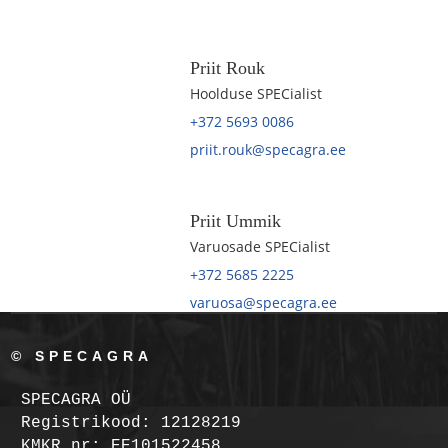
Priit Rouk
Hoolduse SPECialist
+372 5693 0086
priit.rouk@specagra.ee
Priit Ummik
Varuosade SPECialist
+372 5685 2225
varuosa@specagra.ee
© SPECAGRA
SPECAGRA OÜ
Registrikood: 12128219
KMKR nr: EE101522458