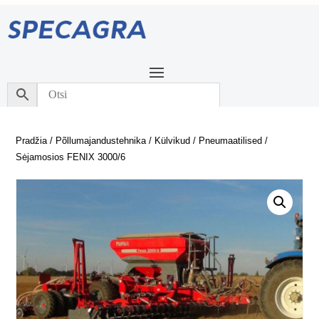
Pradžia
/
Põllumajandustehnika
/
Külvikud
/
Pneumaatilised
/
Sėjamosios FENIX 3000/6