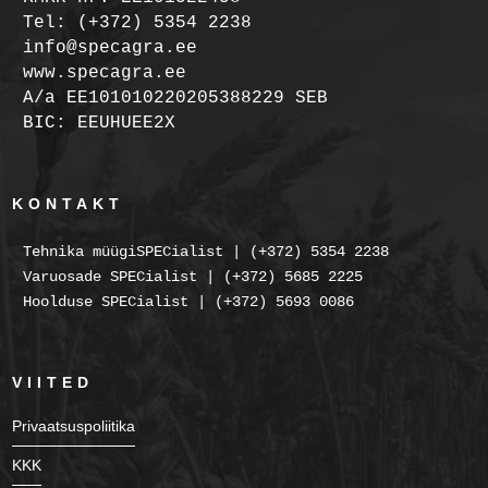
Tel: (+372) 5354 2238
info@specagra.ee
www.specagra.ee
A/a EE101010220205388229 SEB
BIC: EEUHUEE2X
KONTAKT
Tehnika müügiSPECialist | (+372) 5354 2238
Varuosade SPECialist | (+372) 5685 2225
Hoolduse SPECialist | (+372) 5693 0086
VIITED
Privaatsuspoliitika
KKK