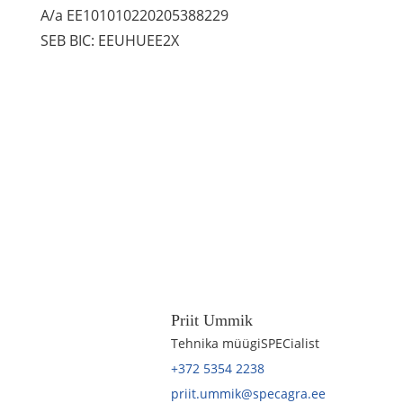
A/a EE101010220205388229
SEB BIC: EEUHUEE2X
Priit Ummik
Tehnika müügiSPECialist
+372 5354 2238
priit.ummik@specagra.ee