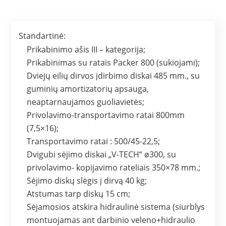
Standartinė:
Prikabinimo ašis III – kategorija;
Prikabinimas su ratais Packer 800 (sukiojami);
Dviejų eilių dirvos įdirbimo diskai 485 mm., su
guminių amortizatorių apsauga,
neaptarnaujamos guoliavietės;
Privolavimo-transportavimo ratai 800mm
(7,5×16);
Transportavimo ratai : 500/45-22,5;
Dvigubi sėjimo diskai „V-TECH“ ø300, su
privolavimo- kopijavimo rateliais 350×78 mm.;
Sėjimo diskų slėgis į dirvą 40 kg;
Atstumas tarp diskų 15 cm;
Sėjamosios atskira hidraulinė sistema (siurblys
montuojamas ant darbinio veleno+hidraulio