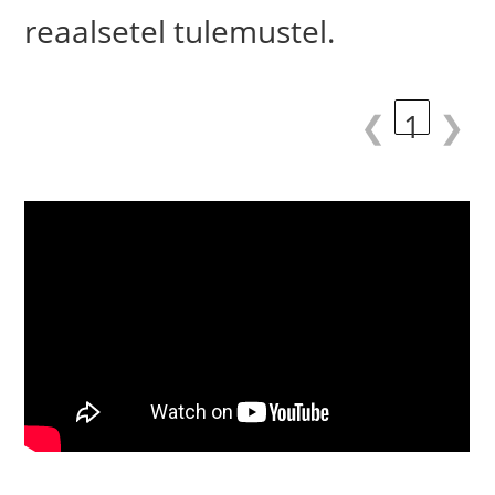
reaalsetel tulemustel.
❮
1
❯