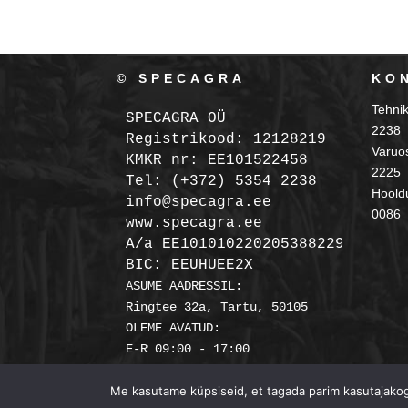
© SPECAGRA
KO
Tehni
SPECAGRA OÜ
2238
Registrikood: 12128219

Varuo
KMKR nr: EE101522458
2225
Tel: (+372) 5354 2238

Hooldu
info@specagra.ee

0086
A/a EE101010220205388229 SEB

BIC: EEUHUEE2X
ASUME AADRESSIL:

Ringtee 32a, Tartu, 50105

OLEME AVATUD:

Me kasutame küpsiseid, et tagada parim kasutajakoge