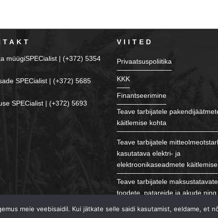
NTAKT
VIITED
ka müügiSPECialist | (+372) 5354
Privaatsuspoliitika
KKK
sade SPECialist | (+372) 5685
Finantseerimine
se SPECialist | (+372) 5693
Teave tarbijatele pakendijäätmet
käitlemise kohta
Teave tarbijatele mitteolmeotstar
kasutatava elektri- ja
elektroonikaseadmete käitlemise
Teave tarbijatele maksustatavat
toodete, patareide ja akude ning 
käitlemise kohta
mus meie veebisaidil. Kui jätkate selle saidi kasutamist, eeldame, et n