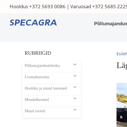
Hooldus
+372 5693 0086
| Varuosad
+372 5685 222
Põllumajandus
RUBRIIGID
Esile
Lä
Põllumajandustehnika
Loomakasvatus
Hooldus ja muud teenused
Moodulhooned
Muud tooted