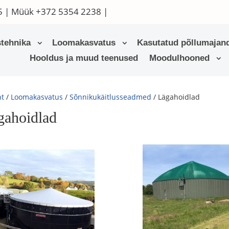
5
| Müük
+372 5354 2238
|
tehnika
Loomakasvatus
Kasutatud põllumajand
Hooldus ja muud teenused
Moodulhooned
ht
/
Loomakasvatus
/
Sõnnikukäitlusseadmed
/ Lägahoidlad
gahoidlad