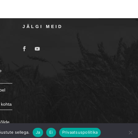
JÄLGI MEID
e
bel
 kohta
e
õlide
õustute sellega.
Ja
Ei
Privaatsuspoliitika