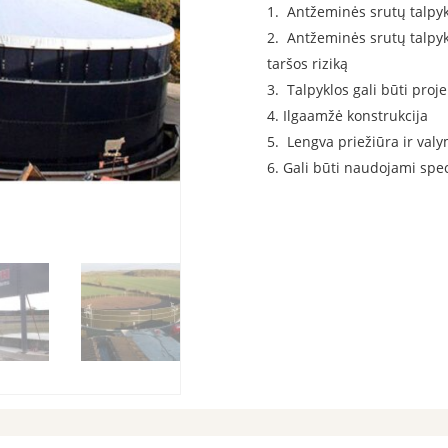
Antžeminės srutų talpyk
Antžeminės srutų talpyk
taršos riziką
Talpyklos gali būti proj
Ilgaamžė konstrukcija
Lengva priežiūra ir val
Gali būti naudojami spe