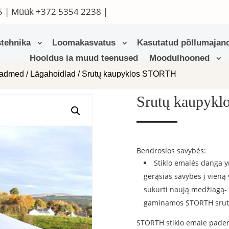
5
| Müük
+372 5354 2238
|
tehnika
Loomakasvatus
Kasutatud põllumajand
Hooldus ja muud teenused
Moodulhooned
eadmed
/
Lägahoidlad
/ Srutų kaupyklos STORTH
Srutų kaupyk
Bendrosios savybės:
Stiklo emalės danga yr
gerąsias savybes į vieną
sukurti naują medžiagą- 
gaminamos STORTH srutų
STORTH stiklo emale padeng