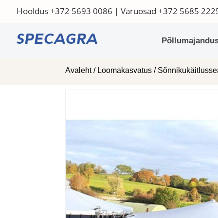
Hooldus
+372 5693 0086
| Varuosad
+372 5685 222
Põllumajandus
Avaleht
/
Loomakasvatus
/
Sõnnikukäitluss