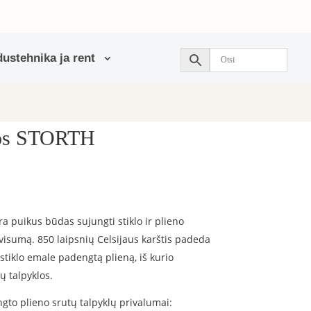
ustehnika ja rent
los STORTH
a puikus būdas sujungti stiklo ir plieno
 visumą. 850 laipsnių Celsijaus karštis padeda
stiklo emale padengtą plieną, iš kurio
 talpyklos.
to plieno srutų talpyklų privalumai: