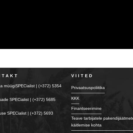
NTAKT
VIITED
ka müügiSPECialist | (+372) 5354
Privaatsuspoliitika
KKK
sade SPECialist | (+372) 5685
Finantseerimine
se SPECialist | (+372) 5693
Teave tarbijatele pakendijäätmet
käitlemise kohta