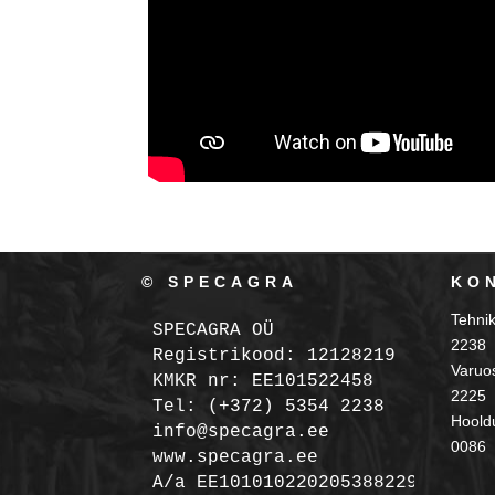
© SPECAGRA
KO
Tehni
SPECAGRA OÜ
2238
Registrikood: 12128219

Varuo
KMKR nr: EE101522458
2225
Tel: (+372) 5354 2238

Hooldu
info@specagra.ee

0086
A/a EE101010220205388229 SEB
