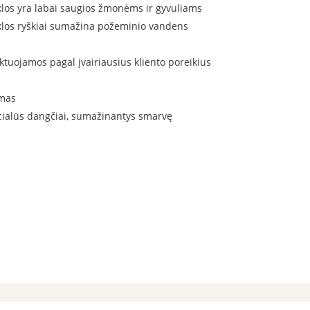
los yra labai saugios žmonėms ir gyvuliams
los ryškiai sumažina požeminio vandens
ektuojamos pagal įvairiausius kliento poreikius
ymas
cialūs dangčiai, sumažinantys smarvę