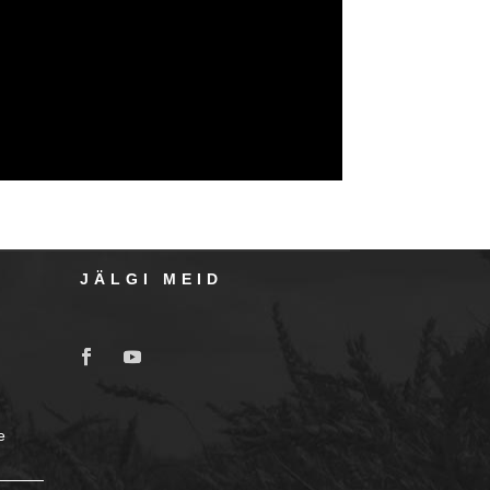
JÄLGI MEID
e