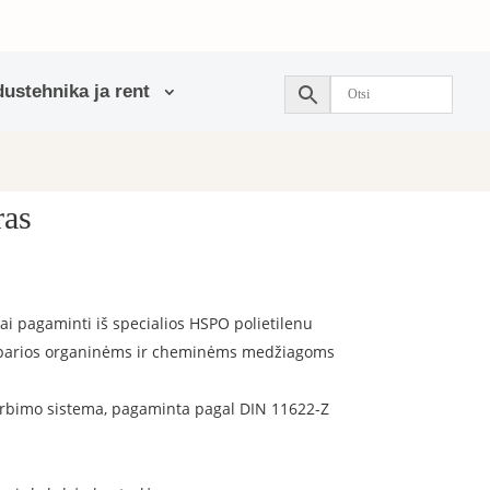
ustehnika ja rent
ras
ai pagaminti iš specialios HSPO polietilenu
atsparios organinėms ir cheminėms medžiagoms
urbimo sistema, pagaminta pagal DIN 11622-Z