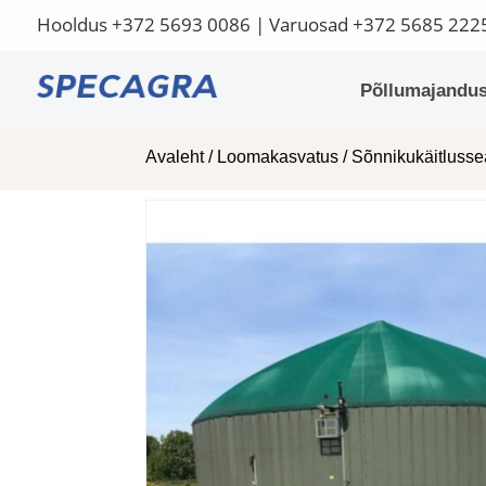
Hooldus
+372 5693 0086
| Varuosad
+372 5685 222
Põllumajandus
Avaleht
/
Loomakasvatus
/
Sõnnikukäitluss