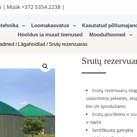
5
| Müük
+372 5354 2238
|
tehnika
Loomakasvatus
Kasutatud põllumajand
Hooldus ja muud teenused
Moodulhooned
eadmed
/
Lägahoidlad
/ Srutų rezervuaras
Srutų rezervua
Srutų rezervuarų stog
sutvirtintos plėvelės, 
bei UV spinduliams
Srutų įpurškimo ir si
ir AwSV
Sertifikuota gamykla