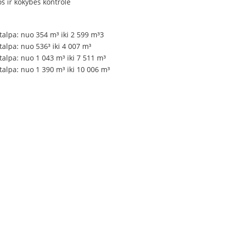
os ir kokybės kontrolė
talpa: nuo 354 m³ iki 2 599 m³3
alpa: nuo 536³ iki 4 007 m³
talpa: nuo 1 043 m³ iki 7 511 m³
talpa: nuo 1 390 m³ iki 10 006 m³