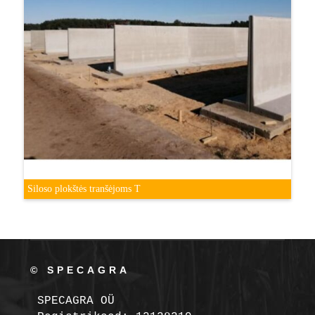
Siloso plokštės tranšėjoms T
© SPECAGRA
SPECAGRA OÜ