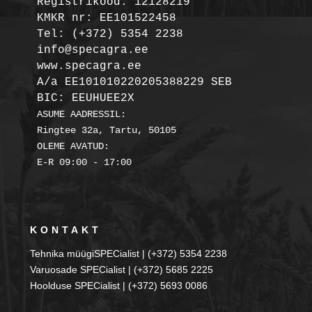
Registrikood: 12128219

KMKR nr: EE101522458
Tel: (+372) 5354 2238

info@specagra.ee

A/a EE101010220205388229 SEB

BIC: EEUHUEE2X
ASUME AADRESSIL:

Ringtee 32a, Tartu, 50105

OLEME AVATUD:

KONTAKT
Tehnika müügiSPECialist | (+372) 5354 2238
Varuosade SPECialist | (+372) 5685 2225
Hoolduse SPECialist | (+372) 5693 0086