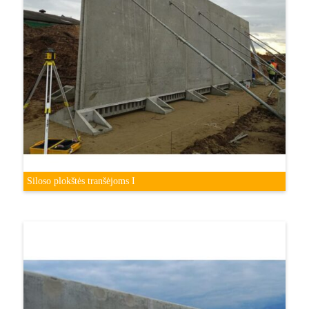
Siloso plokštės tranšėjoms I