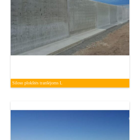
Siloso plokštės tranšėjoms L