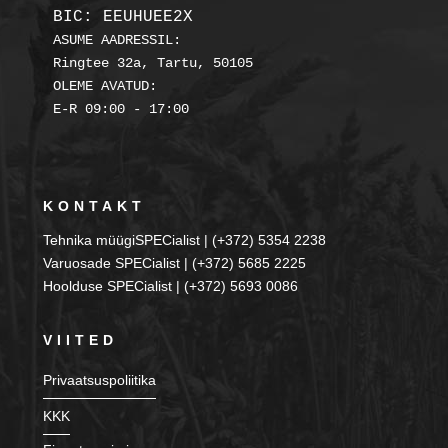
BIC: EEUHUEE2X
ASUME AADRESSIL:

Ringtee 32a, Tartu, 50105

OLEME AVATUD:

KONTAKT
Tehnika müügiSPECialist | (+372) 5354 2238
Varuosade SPECialist | (+372) 5685 2225
Hoolduse SPECialist | (+372) 5693 0086
VIITED
Privaatsuspoliitika
KKK