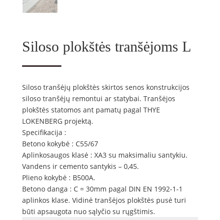
Siloso plokštės tranšėjoms L
Siloso tranšėjų plokštės skirtos senos konstrukcijos
siloso tranšėjų remontui ar statybai. Tranšėjos
plokštės statomos ant pamatų pagal THYE
LOKENBERG projektą.
Specifikacija :
Betono kokybė : C55/67
Aplinkosaugos klasė : XA3 su maksimaliu santykiu.
Vandens ir cemento santykis – 0,45.
Plieno kokybė : B500A.
Betono danga : C = 30mm pagal DIN EN 1992-1-1
aplinkos klase. Vidinė tranšėjos plokštės pusė turi
būti apsaugota nuo sąlyčio su rųgštimis.