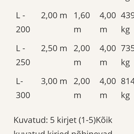
L -
2,00 m
1,60
4,00
43
200
m
m
kg
L -
2,50 m
2,00
4,00
73
250
m
m
kg
L-
3,00 m
2,00
4,00
81
300
m
m
kg
Kuvatud: 5 kirjet (1-5)Kõik
kuvatud kirjed põhinevad