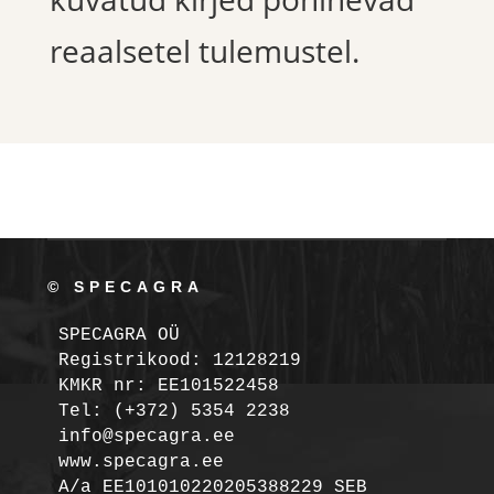
reaalsetel tulemustel.
© SPECAGRA
SPECAGRA OÜ
Registrikood: 12128219

KMKR nr: EE101522458
Tel: (+372) 5354 2238

info@specagra.ee

A/a EE101010220205388229 SEB
