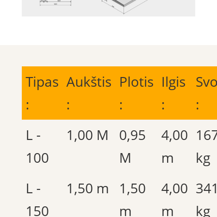
Tipas
Aukštis
Plotis
Ilgis
Svo
:
:
:
:
:
L -
1,00 M
0,95
4,00
16
100
M
m
kg
L -
1,50 m
1,50
4,00
34
150
m
m
kg