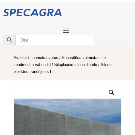
Avaleht
/
Loomakasvatus
/
Rohusööda valmistamise
seadmed ja vahendid
/
Siloplaadid silohoidlatele
/ Siloso
plokštės tranšėjoms L