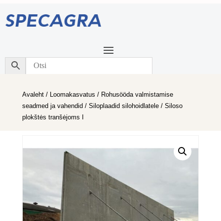
Avaleht
/
Loomakasvatus
/
Rohusööda valmistamise
seadmed ja vahendid
/
Siloplaadid silohoidlatele
/ Siloso
plokštės tranšėjoms I