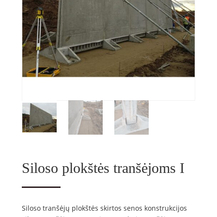
Siloso plokštės tranšėjoms I
Siloso tranšėjų plokštės skirtos senos konstrukcijos