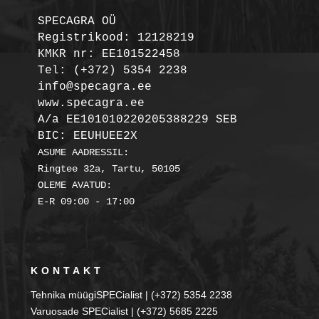
SPECAGRA OÜ
Registrikood: 12128219

KMKR nr: EE101522458
Tel: (+372) 5354 2238

info@specagra.ee

A/a EE101010220205388229 SEB

BIC: EEUHUEE2X
ASUME AADRESSIL:

Ringtee 32a, Tartu, 50105

OLEME AVATUD:

KONTAKT
Tehnika müügiSPECialist | (+372) 5354 2238
Varuosade SPECialist | (+372) 5685 2225