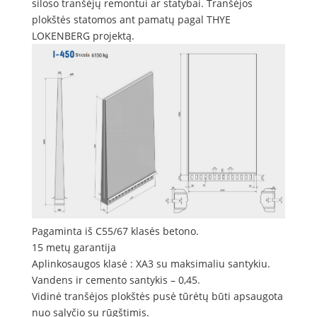
siloso tranšėjų remontui ar statybai. Tranšėjos
plokštės statomos ant pamatų pagal THYE
LOKENBERG projektą.
Pagaminta iš C55/67 klasės betono.
15 metų garantija
Aplinkosaugos klasė : XA3 su maksimaliu santykiu.
Vandens ir cemento santykis – 0,45.
Vidinė tranšėjos plokštės pusė tūrėtų būti apsaugota
nuo sąlyčio su rūgštimis.