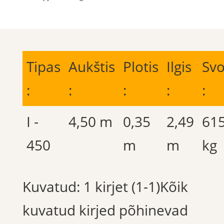
Tipas
Aukštis
Plotis
Ilgis
Svo
:
:
:
:
:
I -
4,50 m
0,35
2,49
61
450
m
m
kg
Kuvatud: 1 kirjet (1-1)Kõik
kuvatud kirjed põhinevad