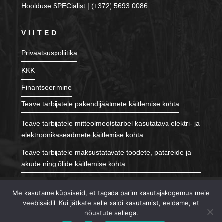
Hoolduse SPECialist | (+372) 5693 0086
VIITED
Privaatsuspoliitika
KKK
Finantseerimine
Teave tarbijatele pakendijäätmete käitlemise kohta
Teave tarbijatele mitteolmeotstarbel kasutatava elektri- ja
elektroonikaseadmete käitlemise kohta
Teave tarbijatele maksustatavate toodete, patareide ja
akude ning õlide käitlemise kohta
JÄLGI MEID
Me kasutame küpsiseid, et tagada parim kasutajakogemus meie
veebisaidil. Kui jätkate selle saidi kasutamist, eeldame, et
nõustute sellega.