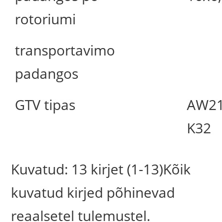
rotoriumi
transportavimo
padangos
GTV tipas
AW2
K32
Kuvatud: 13 kirjet (1-13)Kõik
kuvatud kirjed põhinevad
reaalsetel tulemustel.