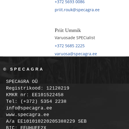
+372 5693 0086
priit.rouk@specagra.ee
Priit Ummik
Varuosade SPECialist
+372 5685 2225
varuosa@specagra.ee
© SPECAGRA
SPECAGRA OÜ
Registrikood: 12128219
KMKR nr: EE101522458
Tel: (+372) 5354 2238
info@specagra.ee
www.specagra.ee
A/a EE101010220205388229 SEB
BIC: EEUHUEE2X