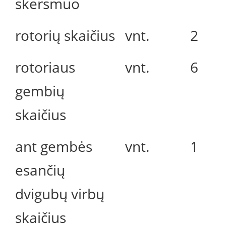
skersmuo
rotorių skaičius
vnt.
2
rotoriaus
vnt.
6
gembių
skaičius
ant gembės
vnt.
1
esančių
dvigubų virbų
skaičius