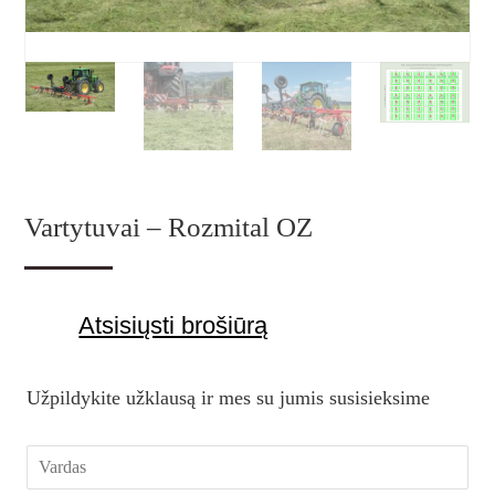
Vartytuvai – Rozmital OZ
Atsisiųsti brošiūrą
Užpildykite užklausą ir mes su jumis susisieksime