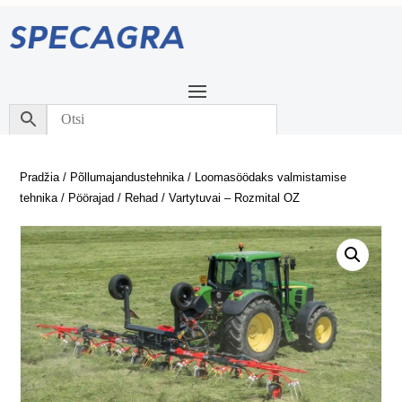
Pradžia
/
Põllumajandustehnika
/
Loomasöödaks valmistamise
tehnika
/
Pöörajad / Rehad
/ Vartytuvai – Rozmital OZ