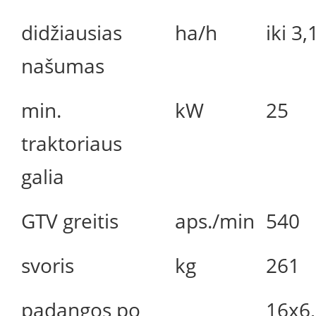
didžiausias
ha/h
iki 3,
našumas
min.
kW
25
traktoriaus
galia
GTV greitis
aps./min
540
svoris
kg
261
padangos po
16x6,