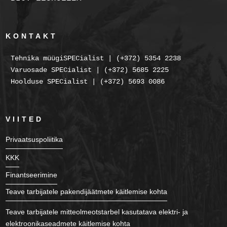
KONTAKT
Tehnika müügiSPECialist | (+372) 5354 2238
Varuosade SPECialist | (+372) 5685 2225
Hoolduse SPECialist | (+372) 5693 0086
VIITED
Privaatsuspoliitika
KKK
Finantseerimine
Teave tarbijatele pakendijäätmete käitlemise kohta
Teave tarbijatele mitteolmeotstarbel kasutatava elektri- ja
elektroonikaseadmete käitlemise kohta