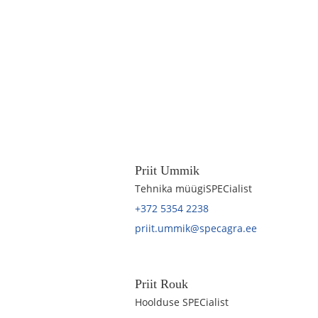
Priit Ummik
Tehnika müügiSPECialist
+372 5354 2238
priit.ummik@specagra.ee
Priit Rouk
Hoolduse SPECialist